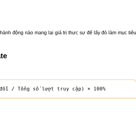
hành động nào mang lại giá trị thực sự để lấy đó làm mục tiê
te
đổi / Tổng số lượt truy cập) × 100%