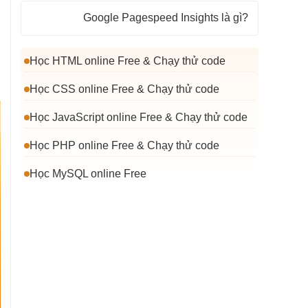
.
Google Pagespeed Insights là gì?
,
Điểm Google PageSpeed Bao
Học HTML online Free & Chạy thử code
Nhiêu Là Đủ?
Học CSS online Free & Chạy thử code
Cách Viết Quảng Cáo Google Ads
Hấp Dẫn, Tăng CTR
Học JavaScript online Free & Chạy thử code
Học PHP online Free & Chạy thử code
Học MySQL online Free