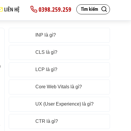
0398.259.259
LIÊN HỆ
Tìm kiếm
INP là gì?
CLS là gì?
LCP là gì?
g
Core Web Vitals là gì?
h
g
UX (User Experience) là gì?
g
CTR là gì?
ệ