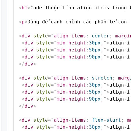
<
h1
>
Code Thuộc tính align-items trong 
<
p
>
Dùng để canh chỉnh các phần tử con 
<
div
style
=
"
align-items
:
 center
;
margi
<
div
style
=
"
min-height
:
30px
;
"
>
align-i
<
div
style
=
"
min-height
:
50px
;
"
>
align-i
<
div
style
=
"
min-height
:
90px
;
"
>
align-i
</
div
>
<
div
style
=
"
align-items
:
 stretch
;
marg
<
div
style
=
"
min-height
:
30px
;
"
>
align-i
<
div
style
=
"
min-height
:
50px
;
"
>
align-i
<
div
style
=
"
min-height
:
90px
;
"
>
align-i
</
div
>
<
div
style
=
"
align-items
:
 flex-start
;
m
<
div
style
=
"
min-height
:
30px
;
"
>
align-i