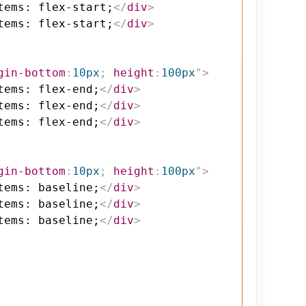
tems: flex-start;
</
div
>
tems: flex-start;
</
div
>
gin-bottom
:
10px
;
height
:
100px
"
>
tems: flex-end;
</
div
>
tems: flex-end;
</
div
>
tems: flex-end;
</
div
>
gin-bottom
:
10px
;
height
:
100px
"
>
tems: baseline;
</
div
>
tems: baseline;
</
div
>
tems: baseline;
</
div
>