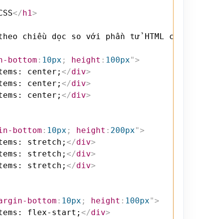
CSS
</
h1
>
theo chiều dọc so với phần tử HTML cha, thuộc
n-bottom
:
10px
;
height
:
100px
"
>
tems: center;
</
div
>
tems: center;
</
div
>
tems: center;
</
div
>
in-bottom
:
10px
;
height
:
200px
"
>
tems: stretch;
</
div
>
tems: stretch;
</
div
>
tems: stretch;
</
div
>
argin-bottom
:
10px
;
height
:
100px
"
>
tems: flex-start;
</
div
>