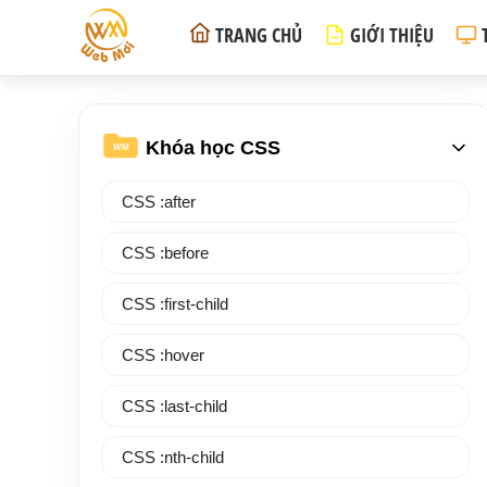
TRANG CHỦ
GIỚI THIỆU
Khóa học CSS
WM
CSS :after
CSS :before
CSS :first-child
CSS :hover
CSS :last-child
CSS :nth-child