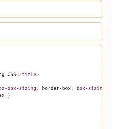
ng CSS
</
title
>
oz-box-sizing
:
 border-box
;
box-sizing
:
 border
ex
;
}