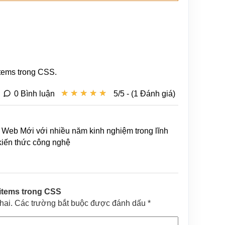
items trong CSS.
★
★
★
★
★
★
★
★
★
★
0 Bình luận
5/5 - (1 Đánh giá)
Web Mới với nhiều năm kinh nghiệm trong lĩnh
 kiến thức công nghệ
-items trong CSS
khai. Các trường bắt buộc được đánh dấu *