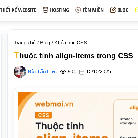
THIẾT KẾ WEBSITE
HOSTING
TÊN MIỀN
BLOG
Trang chủ
Blog
Khóa học CSS
T
huộc tính align-items trong CSS
Bùi Tấn Lực
904
13/10/2025