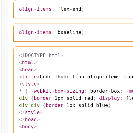
align-items
:
 flex-end
;
align-items
:
 baseline
;
<!
DOCTYPE
html
>
<
html
>
<
head
>
<
title
>
Code Thuộc tính align-items tro
<
style
>
*
{
-webkit-box-sizing
:
 border-box
;
-m
div
{
border
:
1px solid red
;
display
:
 fl
div div
{
border
:
1px solid blue
}
</
style
>
</
head
>
<
body
>