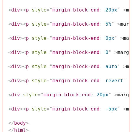
<
div
>
<
p
style
=
"
margin-block-end
:
 20px
"
>
ma
<
div
>
<
p
style
=
"
margin-block-end
:
 5%
"
>
marg
<
div
>
<
p
style
=
"
margin-block-end
:
 0px
"
>
mar
<
div
>
<
p
style
=
"
margin-block-end
:
 0
"
>
margi
<
div
>
<
p
style
=
"
margin-block-end
:
 auto
"
>
ma
<
div
>
<
p
style
=
"
margin-block-end
:
 revert
"
>
<
div
style
=
"
margin-block-end
:
 20px
"
>
margi
<
div
>
<
p
style
=
"
margin-block-end
:
 -5px
"
>
ma
</
body
>
</
html
>