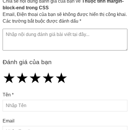
Chia sẻ nội dung đánh giá của bạn về
Thuộc tính margin-
block-end trong CSS
Email, Điện thoại của bạn sẽ không được hiển thị công khai.
Các trường bắt buộc được đánh dấu *
Đánh giá của bạn
★
★
★
★
★
★
★
★
★
★
★
★
★
★
★
Tên *
Email