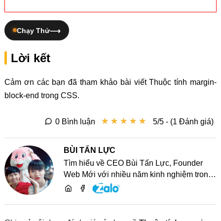
Chạy Thử
Lời kết
Cảm ơn các bạn đã tham khảo bài viết Thuộc tính margin-
block-end trong CSS.
★
★
★
★
★
★
★
★
★
★
0 Bình luận
5/5 - (1 Đánh giá)
BÙI TẤN LỰC
Tìm hiểu về CEO Bùi Tấn Lực, Founder
Web Mới với nhiều năm kinh nghiệm trong
lĩnh vực phát triển website, SEO và chia sẻ
kiến thức công nghệ