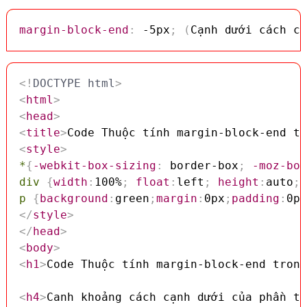
margin-block-end
:
 -5px
;
(
Cạnh dưới cách cá
<!
DOCTYPE
html
>
<
html
>
<
head
>
<
title
>
Code Thuộc tính margin-block-end tr
<
style
>
*
{
-webkit-box-sizing
:
 border-box
;
-moz-box
div
{
width
:
100%
;
float
:
left
;
height
:
auto
;
p
{
background
:
green
;
margin
:
0px
;
padding
:
0px
</
style
>
</
head
>
<
body
>
<
h1
>
Code Thuộc tính margin-block-end trong
<
h4
>
Canh khoảng cách cạnh dưới của phần tử