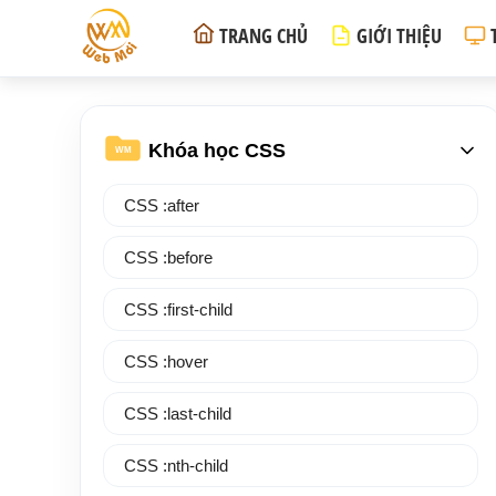
TRANG CHỦ
GIỚI THIỆU
Khóa học CSS
WM
CSS :after
CSS :before
CSS :first-child
CSS :hover
CSS :last-child
CSS :nth-child