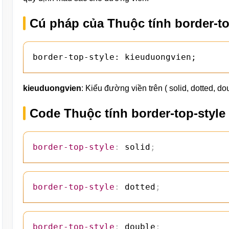
Cú pháp của Thuộc tính border-to
border-top-style: kieuduongvien;
kieuduongvien
: Kiểu đường viền trên ( solid, dotted, dou
Code Thuộc tính border-top-style
border-top-style
:
 solid
;
border-top-style
:
 dotted
;
border-top-style
:
 double
;