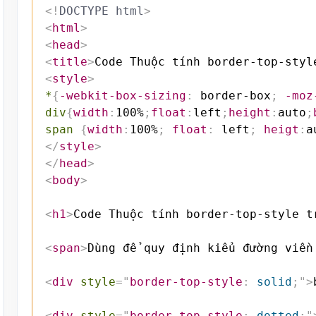
<!
DOCTYPE
html
>
<
html
>
<
head
>
<
title
>
Code Thuộc tính border-top-styl
<
style
>
*
{
-webkit-box-sizing
:
 border-box
;
-moz
div
{
width
:
100%
;
float
:
left
;
height
:
auto
;
span
{
width
:
100%
;
float
:
 left
;
heigt
:
a
</
style
>
</
head
>
<
body
>
<
h1
>
Code Thuộc tính border-top-style t
<
span
>
Dùng để quy định kiểu đường viền
<
div
style
=
"
border-top-style
:
 solid
;
"
>
<
div
style
=
"
border-top-style
:
 dotted
;
"