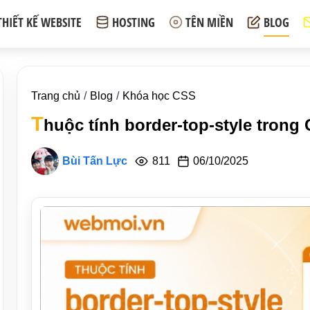
THIẾT KẾ WEBSITE
HOSTING
TÊN MIỀN
BLOG
Trang chủ
Blog
Khóa học CSS
T
huộc tính border-top-style trong
Bùi Tấn Lực
811
06/10/2025