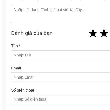
★
★
★
★
★
★
★
★
★
Đánh giá của bạn
Tên *
Email
Số điện thoại *