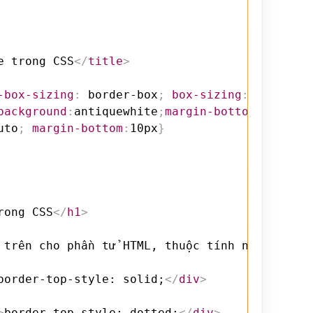
e trong CSS
</
title
>
-box-sizing
:
 border-box
;
box-sizing
:
 border-b
background
:
antiquewhite
;
margin-bottom
:
10px
;
pa
uto
;
margin-bottom
:
10px
}
rong CSS
</
h1
>
 trên cho phần tử HTML, thuộc tính này kết hợ
border-top-style: solid;
</
div
>
>
border-top-style: dotted;
</
div
>