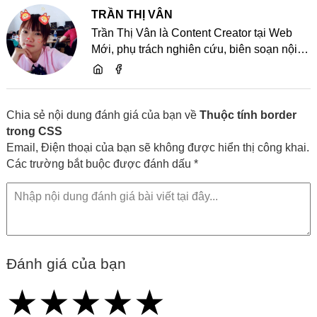
TRẦN THỊ VÂN
Trần Thị Vân là Content Creator tại Web
Mới, phụ trách nghiên cứu, biên soạn nội
dung và chia sẻ kiến thức về website, SEO,
lập trình cùng các xu hướng công nghệ
Chia sẻ nội dung đánh giá của bạn về
Thuộc tính border
trong CSS
Email, Điện thoại của bạn sẽ không được hiển thị công khai.
Các trường bắt buộc được đánh dấu *
Đánh giá của bạn
★
★
★
★
★
★
★
★
★
★
★
★
★
★
★