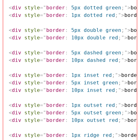
<
div
style
=
"
border
:
 5px dotted green
;
"
>
bor
<
div
style
=
"
border
:
 1px dotted red
;
"
>
borde
<
div
style
=
"
border
:
 5px double green
;
"
>
bor
<
div
style
=
"
border
:
 10px double red
;
"
>
bord
<
div
style
=
"
border
:
 5px dashed green
;
"
>
bor
<
div
style
=
"
border
:
 10px dashed red
;
"
>
bord
<
div
style
=
"
border
:
 1px inset red
;
"
>
border
<
div
style
=
"
border
:
 5px inset green
;
"
>
bord
<
div
style
=
"
border
:
 10px inset red
;
"
>
borde
<
div
style
=
"
border
:
 1px outset red
;
"
>
borde
<
div
style
=
"
border
:
 5px outset green
;
"
>
bor
<
div
style
=
"
border
:
 10px outset red
;
"
>
bord
<
div
style
=
"
border
:
 1px ridge red
;
"
>
border