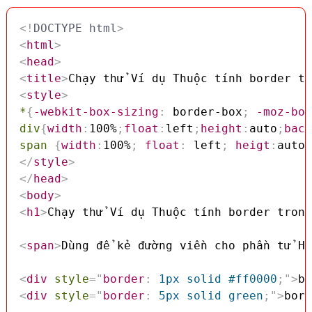
<!
DOCTYPE
html
>
<
html
>
<
head
>
<
title
>
Chạy thử Ví dụ Thuộc tính border tr
<
style
>
*
{
-webkit-box-sizing
:
 border-box
;
-moz-box
div
{
width
:
100%
;
float
:
left
;
height
:
auto
;
back
span
{
width
:
100%
;
float
:
 left
;
heigt
:
auto
;
</
style
>
</
head
>
<
body
>
<
h1
>
Chạy thử Ví dụ Thuộc tính border trong
<
span
>
Dùng để kẻ đường viền cho phần tử HT
<
div
style
=
"
border
:
 1px solid #ff0000
;
"
>
bo
<
div
style
=
"
border
:
 5px solid green
;
"
>
bord