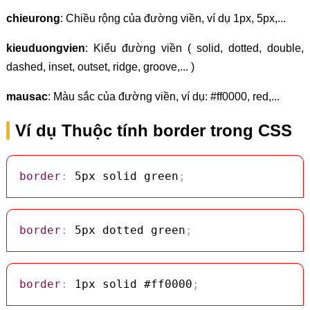
chieurong
: Chiều rộng của đường viền, ví dụ 1px, 5px,...
kieuduongvien
: Kiểu đường viền ( solid, dotted, double,
dashed, inset, outset, ridge, groove,... )
mausac
: Màu sắc của đường viền, ví dụ: #ff0000, red,...
Ví dụ Thuộc tính border trong CSS
border
:
 5px solid green
;
border
:
 5px dotted green
;
border
:
 1px solid #ff0000
;