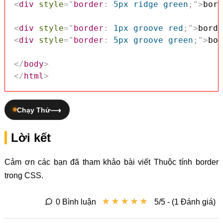
<
div
style
=
"
border
:
 5px ridge green
;
"
>
bord
<
div
style
=
"
border
:
 1px groove red
;
"
>
borde
<
div
style
=
"
border
:
 5px groove green
;
"
>
bor
</
body
>
</
html
>
Chạy Thử
Lời kết
Cảm ơn các bạn đã tham khảo bài viết Thuộc tính border
trong CSS.
★
★
★
★
★
★
★
★
★
★
0 Bình luận
5/5 - (1 Đánh giá)