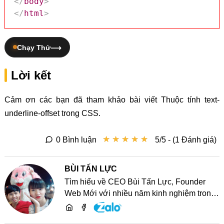
</
body
>
</
html
>
Chạy Thử
Lời kết
Cảm ơn các bạn đã tham khảo bài viết Thuộc tính text-
underline-offset trong CSS.
★
★
★
★
★
★
★
★
★
★
0 Bình luận
5/5 - (1 Đánh giá)
BÙI TẤN LỰC
Tìm hiểu về CEO Bùi Tấn Lực, Founder
Web Mới với nhiều năm kinh nghiệm trong
lĩnh vực phát triển website, SEO và chia sẻ
kiến thức công nghệ