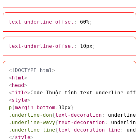
text-underline-offset
:
 60%
;
text-underline-offset
:
 10px
;
<!
DOCTYPE
html
>
<
html
>
<
head
>
<
title
>
Code Thuộc tính text-underline-offs
<
style
>
p
{
margin-bottom
:
30px
}
.underline-don
{
text-decoration
:
 underline
;
.underline-wavy
{
text-decoration
:
 underline
.underline-line
{
text-decoration-line
:
 unde
</
style
>