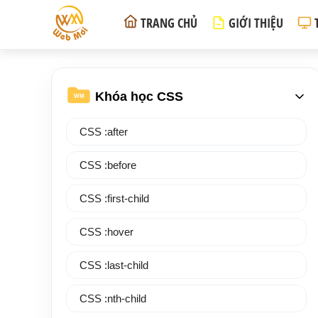
TRANG CHỦ
GIỚI THIỆU
Khóa học CSS
WM
CSS :after
CSS :before
CSS :first-child
CSS :hover
CSS :last-child
CSS :nth-child