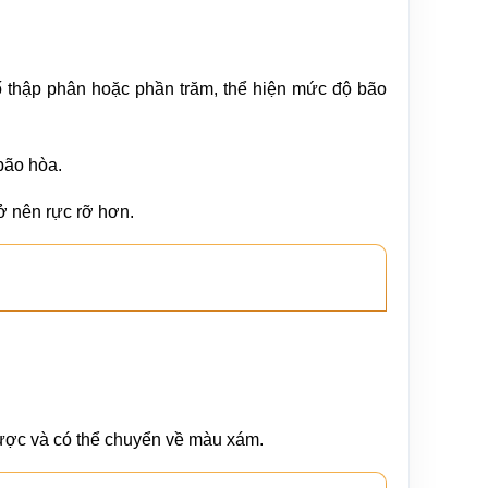
à số thập phân hoặc phần trăm, thể hiện mức độ bão
bão hòa.
ở nên rực rỡ hơn.
ược và có thể chuyển về màu xám.