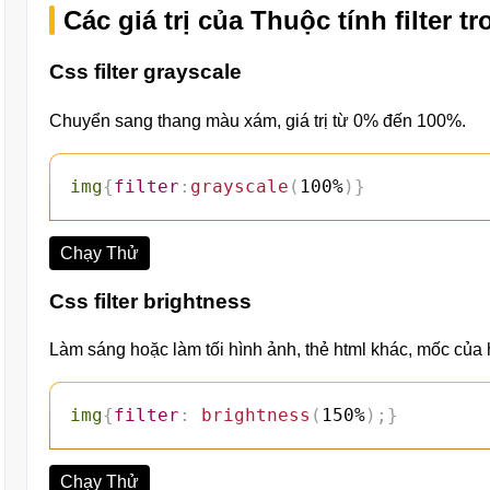
Các giá trị của Thuộc tính filter 
Css filter grayscale
Chuyển sang thang màu xám, giá trị từ 0% đến 100%.
img
{
filter
:
grayscale
(
100%
)
}
Chạy Thử
Css filter brightness
Làm sáng hoặc làm tối hình ảnh, thẻ html khác, mốc của
img
{
filter
:
brightness
(
150%
)
;
}
Chạy Thử