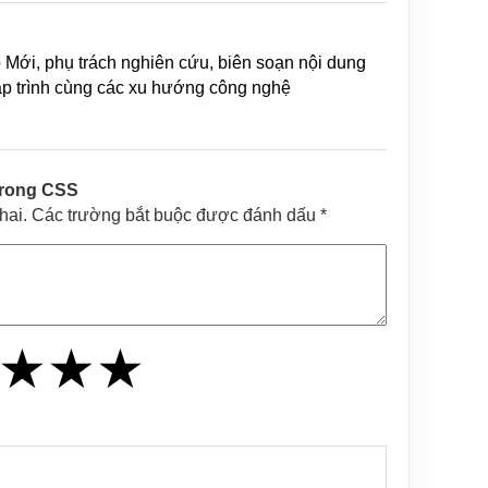
b Mới, phụ trách nghiên cứu, biên soạn nội dung
lập trình cùng các xu hướng công nghệ
 trong CSS
khai. Các trường bắt buộc được đánh dấu *
★
★
★
★
★
★