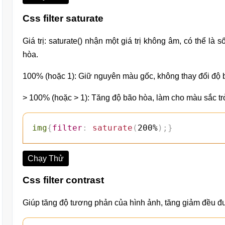
Css filter saturate
Giá trị: saturate() nhận một giá trị không âm, có thể l
hòa.
100% (hoặc 1): Giữ nguyên màu gốc, không thay đổi độ 
> 100% (hoặc > 1): Tăng độ bão hòa, làm cho màu sắc tr
img
{
filter
:
saturate
(
200%
)
;
}
Chạy Thử
Css filter contrast
Giúp tăng độ tương phản của hình ảnh, tăng giảm đều đ