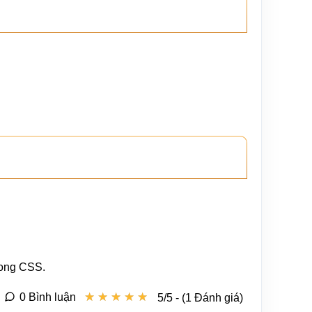
trong CSS.
★
★
★
★
★
★
★
★
★
★
0 Bình luận
5/5 - (1 Đánh giá)