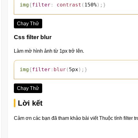
img
{
filter
:
contrast
(
150%
)
;
}
Chạy Thử
Css filter blur
Làm mờ hình ảnh từ 1px trở lên.
img
{
filter
:
blur
(
5px
)
;
}
Chạy Thử
Lời kết
Cảm ơn các bạn đã tham khảo bài viết Thuộc tính filter 