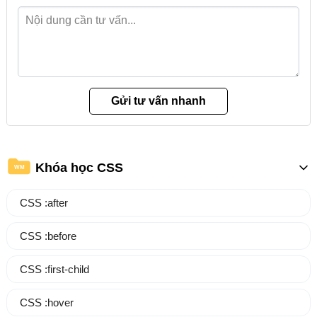
Khóa học CSS
WM
CSS :after
CSS :before
CSS :first-child
CSS :hover