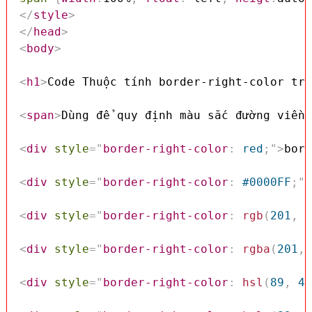
</
style
>
</
head
>
<
body
>
<
h1
>
Code Thuộc tính border-right-color tro
<
span
>
Dùng để quy định màu sắc đường viền 
<
div
style
=
"
border-right-color
:
 red
;
"
>
bord
<
div
style
=
"
border-right-color
:
 #0000FF
;
"
>
<
div
style
=
"
border-right-color
:
rgb
(
201
,
 7
<
div
style
=
"
border-right-color
:
rgba
(
201
,
 
<
div
style
=
"
border-right-color
:
hsl
(
89
,
 43