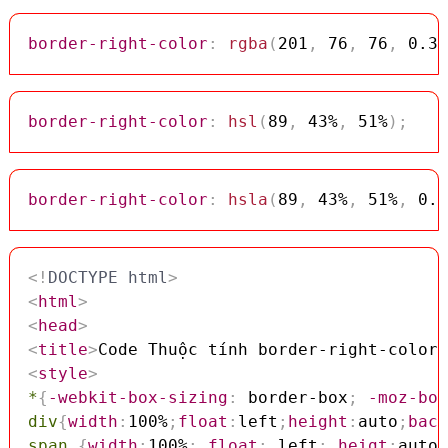
border-right-color
:
rgba
(
201
,
 76
,
 76
,
 0.3
)
border-right-color
:
hsl
(
89
,
 43%
,
 51%
)
;
border-right-color
:
hsla
(
89
,
 43%
,
 51%
,
 0.3
<!
DOCTYPE
html
>
<
html
>
<
head
>
<
title
>
Code Thuộc tính border-right-color 
<
style
>
*
{
-webkit-box-sizing
:
 border-box
;
-moz-box
div
{
width
:
100%
;
float
:
left
;
height
:
auto
;
back
span
{
width
:
100%
;
float
:
 left
;
heigt
:
auto
;