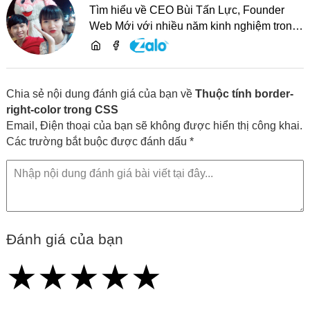
Tìm hiểu về CEO Bùi Tấn Lực, Founder
Web Mới với nhiều năm kinh nghiệm trong
lĩnh vực phát triển website, SEO và chia sẻ
kiến thức công nghệ
Chia sẻ nội dung đánh giá của bạn về
Thuộc tính border-
right-color trong CSS
Email, Điện thoại của bạn sẽ không được hiển thị công khai.
Các trường bắt buộc được đánh dấu *
Đánh giá của bạn
★
★
★
★
★
★
★
★
★
★
★
★
★
★
★