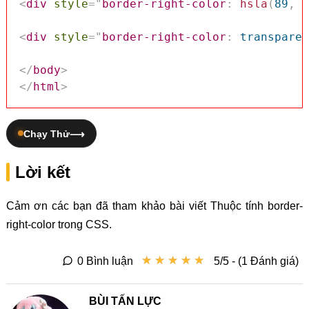
<
div
style
=
"
border-right-color
:
hsla
(
89
,
 4
<
div
style
=
"
border-right-color
:
 transparen
</
body
>
</
html
>
Chạy Thử
Lời kết
Cảm ơn các bạn đã tham khảo bài viết Thuộc tính border-
right-color trong CSS.
★
★
★
★
★
★
★
★
★
★
0 Bình luận
5/5 - (1 Đánh giá)
BÙI TẤN LỰC