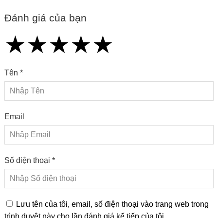
Đánh giá của bạn
★
★
★
★
★
★
★
★
★
★
★
★
★
★
★
Tên *
Email
Số điện thoại *
Lưu tên của tôi, email, số điện thoại vào trang web trong
trình duyệt này cho lần đánh giá kế tiếp của tôi.