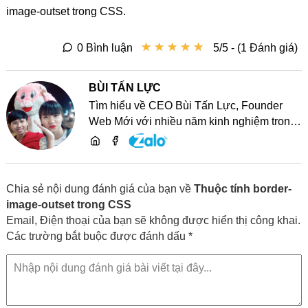
image-outset trong CSS.
★
★
★
★
★
★
★
★
★
★
0 Bình luận
5/5 - (1 Đánh giá)
BÙI TẤN LỰC
Tìm hiểu về CEO Bùi Tấn Lực, Founder
Web Mới với nhiều năm kinh nghiệm trong
lĩnh vực phát triển website, SEO và chia sẻ
kiến thức công nghệ
Chia sẻ nội dung đánh giá của bạn về
Thuộc tính border-
image-outset trong CSS
Email, Điện thoại của bạn sẽ không được hiển thị công khai.
Các trường bắt buộc được đánh dấu *