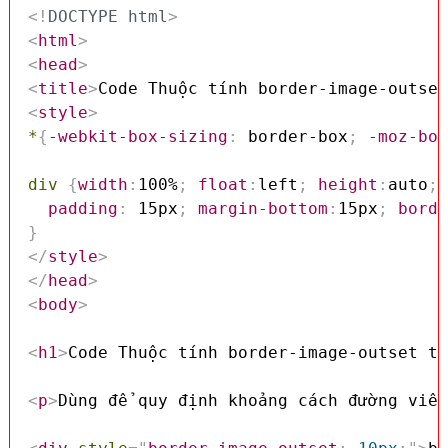
<!
DOCTYPE
html
>
<
html
>
<
head
>
<
title
>
Code Thuộc tính border-image-outset
<
style
>
*
{
-webkit-box-sizing
:
 border-box
;
-moz-box
div
{
width
:
100%
;
float
:
left
;
height
:
auto
;
padding
:
 15px
;
margin-bottom
:
15px
;
borde
}
</
style
>
</
head
>
<
body
>
<
h1
>
Code Thuộc tính border-image-outset tr
<
p
>
Dùng để quy định khoảng cách đường viền