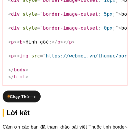
<
div
style
=
"
border-image-outset
:
 10px
;
"
>
bo
<
div
style
=
"
border-image-outset
:
 5px
;
"
>
bor
<
div
style
=
"
border-image-outset
:
 0px
;
"
>
bor
<
p
>
<
b
>
Hình gốc:
</
b
>
</
p
>
<
p
>
<
img
src
=
"
https://webmoi.vn/thumuc/bord
</
body
>
</
html
>
Chạy Thử
Lời kết
Cảm ơn các bạn đã tham khảo bài viết Thuộc tính border-