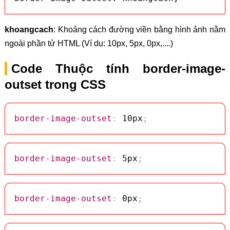
khoangcach
: Khoảng cách đường viền bằng hình ảnh nằm
ngoài phần tử HTML (Ví dụ: 10px, 5px, 0px,....)
Code Thuộc tính border-image-
outset trong CSS
border-image-outset
:
 10px
;
border-image-outset
:
 5px
;
border-image-outset
:
 0px
;