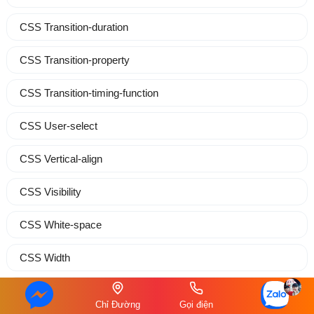
CSS Transition-duration
CSS Transition-property
CSS Transition-timing-function
CSS User-select
CSS Vertical-align
CSS Visibility
CSS White-space
CSS Width
CSS Word-break
Chỉ Đường
Gọi điện