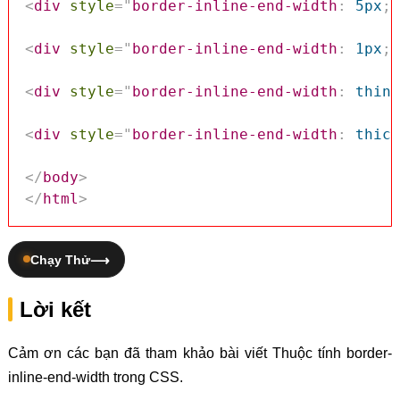
<
div
style
=
"
border-inline-end-width
:
 5px
;
"
<
div
style
=
"
border-inline-end-width
:
 1px
;
"
<
div
style
=
"
border-inline-end-width
:
 thin
;
<
div
style
=
"
border-inline-end-width
:
 thick
</
body
>
</
html
>
Chạy Thử
Lời kết
Cảm ơn các bạn đã tham khảo bài viết Thuộc tính border-
inline-end-width trong CSS.