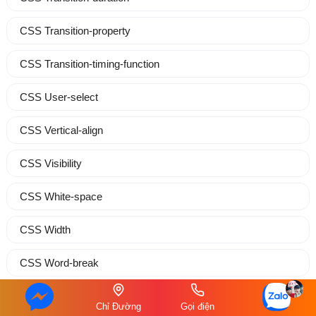
CSS Transition-property
CSS Transition-timing-function
CSS User-select
CSS Vertical-align
CSS Visibility
CSS White-space
CSS Width
CSS Word-break
CSS Word-spacing
Chỉ Đường
Gọi điện