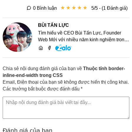
★
★
★
★
★
★
★
★
★
★
0 Bình luận
5/5 - (1 Đánh giá)
BÙI TẤN LỰC
Tìm hiểu về CEO Bùi Tấn Lực, Founder
Web Mới với nhiều năm kinh nghiệm trong
lĩnh vực phát triển website, SEO và chia sẻ
kiến thức công nghệ
Chia sẻ nội dung đánh giá của bạn về
Thuộc tính border-
inline-end-width trong CSS
Email, Điện thoại của bạn sẽ không được hiển thị công khai.
Các trường bắt buộc được đánh dấu *
Đánh giá của bạn