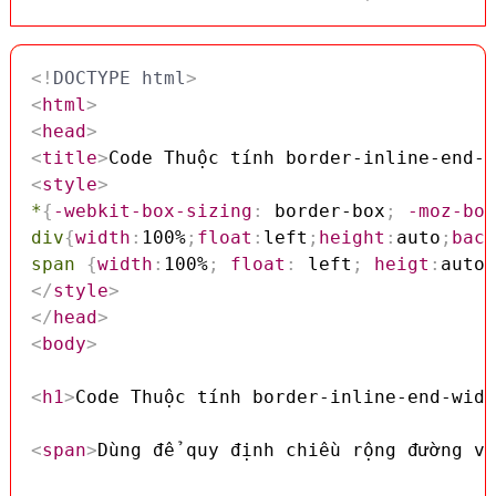
<!
DOCTYPE
html
>
<
html
>
<
head
>
<
title
>
Code Thuộc tính border-inline-end-w
<
style
>
*
{
-webkit-box-sizing
:
 border-box
;
-moz-box
div
{
width
:
100%
;
float
:
left
;
height
:
auto
;
back
span
{
width
:
100%
;
float
:
 left
;
heigt
:
auto
;
</
style
>
</
head
>
<
body
>
<
h1
>
Code Thuộc tính border-inline-end-widt
<
span
>
Dùng để quy định chiều rộng đường vi