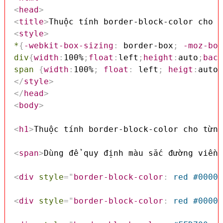
<
head
>
<
title
>
Thuộc tính border-block-color cho t
<
style
>
*
{
-webkit-box-sizing
:
 border-box
;
-moz-box
div
{
width
:
100%
;
float
:
left
;
height
:
auto
;
back
span
{
width
:
100%
;
float
:
 left
;
heigt
:
auto
;
</
style
>
</
head
>
<
body
>
<
h1
>
Thuộc tính border-block-color cho từng
<
span
>
Dùng để quy định màu sắc đường viền 
<
div
style
=
"
border-block-color
:
 red #0000F
<
div
style
=
"
border-block-color
:
 red #0000F