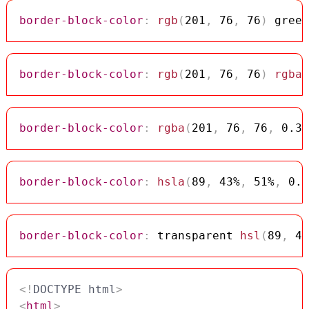
border-block-color
:
rgb
(
201
,
 76
,
 76
)
 green
border-block-color
:
rgb
(
201
,
 76
,
 76
)
rgba
(
border-block-color
:
rgba
(
201
,
 76
,
 76
,
 0.3
)
border-block-color
:
hsla
(
89
,
 43%
,
 51%
,
 0.3
border-block-color
:
 transparent 
hsl
(
89
,
 43
<!
DOCTYPE
html
>
<
html
>