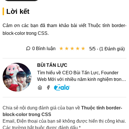
Lời kết
Cảm ơn các bạn đã tham khảo bài viết Thuộc tính border-
block-color trong CSS.
★
★
★
★
★
★
★
★
★
★
0 Bình luận
5/5 - (1 Đánh giá)
BÙI TẤN LỰC
Tìm hiểu về CEO Bùi Tấn Lực, Founder
Web Mới với nhiều năm kinh nghiệm trong
lĩnh vực phát triển website, SEO và chia sẻ
kiến thức công nghệ
Chia sẻ nội dung đánh giá của bạn về
Thuộc tính border-
block-color trong CSS
Email, Điện thoại của bạn sẽ không được hiển thị công khai.
Các trường bắt buộc được đánh dấu *