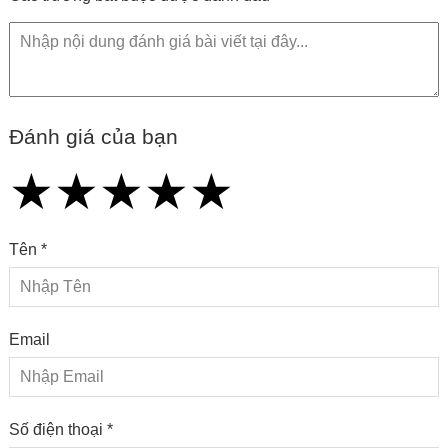
Đánh giá của bạn
★
★
★
★
★
★
★
★
★
★
★
★
★
★
★
Tên *
Email
Số điện thoại *