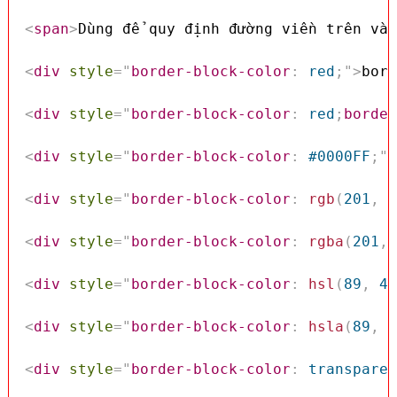
<
span
>
Dùng để quy định đường viền trên và 
<
div
style
=
"
border-block-color
:
 red
;
"
>
bord
<
div
style
=
"
border-block-color
:
 red
;
border
<
div
style
=
"
border-block-color
:
 #0000FF
;
"
>
<
div
style
=
"
border-block-color
:
rgb
(
201
,
 7
<
div
style
=
"
border-block-color
:
rgba
(
201
,
 
<
div
style
=
"
border-block-color
:
hsl
(
89
,
 43
<
div
style
=
"
border-block-color
:
hsla
(
89
,
 4
<
div
style
=
"
border-block-color
:
 transparen