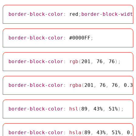
border-block-color
:
 red
;
border-block-width
border-block-color
:
 #0000FF
;
border-block-color
:
rgb
(
201
,
 76
,
 76
)
;
border-block-color
:
rgba
(
201
,
 76
,
 76
,
 0.3
)
border-block-color
:
hsl
(
89
,
 43%
,
 51%
)
;
border-block-color
:
hsla
(
89
,
 43%
,
 51%
,
 0.3