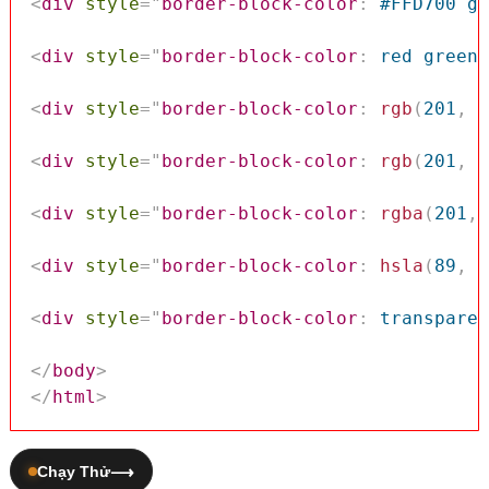
<
div
style
=
"
border-block-color
:
 #FFD700 gr
<
div
style
=
"
border-block-color
:
 red green
;
<
div
style
=
"
border-block-color
:
rgb
(
201
,
 7
<
div
style
=
"
border-block-color
:
rgb
(
201
,
 7
<
div
style
=
"
border-block-color
:
rgba
(
201
,
 
<
div
style
=
"
border-block-color
:
hsla
(
89
,
 4
<
div
style
=
"
border-block-color
:
 transparen
</
body
>
</
html
>
Chạy Thử