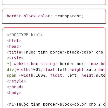
border-block-color
:
 transparent
;
<!
DOCTYPE
html
>
<
html
>
<
head
>
<
title
>
Thuộc tính border-block-color cho 2
<
style
>
*
{
-webkit-box-sizing
:
 border-box
;
-moz-box
div
{
width
:
100%
;
float
:
left
;
height
:
auto
;
back
span
{
width
:
100%
;
float
:
 left
;
heigt
:
auto
;
</
style
>
</
head
>
<
body
>
<
h1
>
Thuộc tính border-block-color cho 2 đư