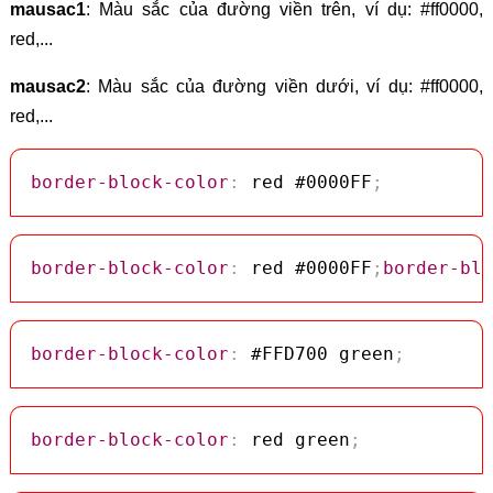
mausac1
: Màu sắc của đường viền trên, ví dụ: #ff0000,
red,...
mausac2
: Màu sắc của đường viền dưới, ví dụ: #ff0000,
red,...
border-block-color
:
 red #0000FF
;
border-block-color
:
 red #0000FF
;
border-blo
border-block-color
:
 #FFD700 green
;
border-block-color
:
 red green
;