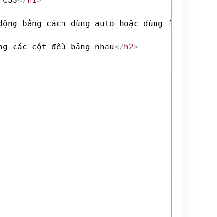
 CSS
</
h1
>
động bằng cách dùng auto hoặc dùng fixed để c
ng các cột đều bằng nhau
</
h2
>