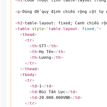
<
h1
>
Code Thuộc tính table-layout trong
<
p
>
Dùng để quy định chiều rộng cột tự 
<
h2
>
table-layout: fixed; Canh chiều rộ
<
table
style
=
"
table-layout
:
 fixed
;
"
>
<
thead
>
<
tr
>
<
th
>
STT
</
th
>
<
th
>
Họ Tên
</
th
>
<
th
>
Lương
</
th
>
</
tr
>
</
thead
>
<
tbody
>
<
tr
>
<
td
>
1
</
td
>
<
td
>
Bùi Tấn Lực
</
td
>
<
td
>
20.000.000VNĐ
</
td
>
</
tr
>