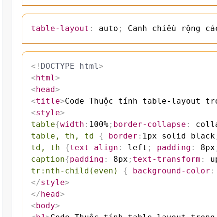
table-layout
:
 auto
;
 Canh chiều rộng cá
<!
DOCTYPE
html
>
<
html
>
<
head
>
<
title
>
Code Thuộc tính table-layout tr
<
style
>
table
{
width
:
100%
;
border-collapse
:
 coll
table, th, td
{
border
:
1px solid black
td, th
{
text-align
:
 left
;
padding
:
 8px
caption
{
padding
:
 8px
;
text-transform
:
 u
tr:nth-child(even)
{
background-color
:
</
style
>
</
head
>
<
body
>