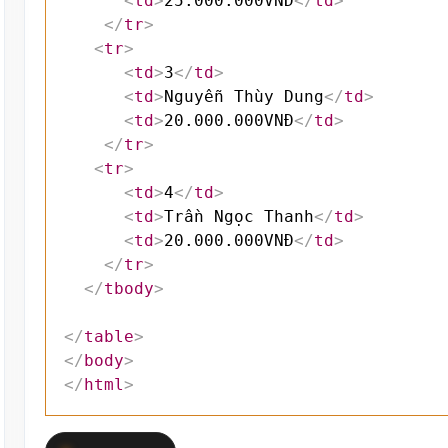
<
td
>
25.000.000VNĐ
</
td
>
</
tr
>
<
tr
>
<
td
>
3
</
td
>
<
td
>
Nguyễn Thùy Dung
</
td
>
<
td
>
20.000.000VNĐ
</
td
>
</
tr
>
<
tr
>
<
td
>
4
</
td
>
<
td
>
Trần Ngọc Thanh
</
td
>
<
td
>
20.000.000VNĐ
</
td
>
</
tr
>
</
tbody
>
</
table
>
</
body
>
</
html
>