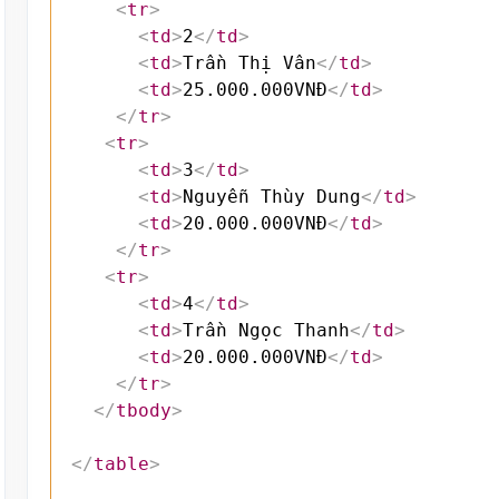
<
tr
>
<
td
>
2
</
td
>
<
td
>
Trần Thị Vân
</
td
>
<
td
>
25.000.000VNĐ
</
td
>
</
tr
>
<
tr
>
<
td
>
3
</
td
>
<
td
>
Nguyễn Thùy Dung
</
td
>
<
td
>
20.000.000VNĐ
</
td
>
</
tr
>
<
tr
>
<
td
>
4
</
td
>
<
td
>
Trần Ngọc Thanh
</
td
>
<
td
>
20.000.000VNĐ
</
td
>
</
tr
>
</
tbody
>
</
table
>