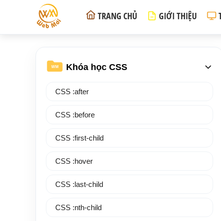
TRANG CHỦ
GIỚI THIỆU
Khóa học CSS
WM
CSS :after
CSS :before
CSS :first-child
CSS :hover
CSS :last-child
CSS :nth-child