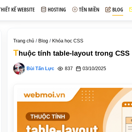
THIẾT KẾ WEBSITE
HOSTING
TÊN MIỀN
BLOG
Trang chủ
Blog
Khóa học CSS
T
huộc tính table-layout trong CSS
Bùi Tấn Lực
837
03/10/2025