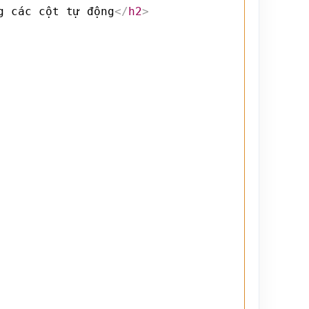
g các cột tự động
</
h2
>