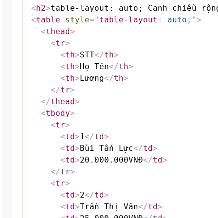
<
h2
>
table-layout: auto; Canh chiều rộn
<
table
style
=
"
table-layout
:
 auto
;
"
>
<
thead
>
<
tr
>
<
th
>
STT
</
th
>
<
th
>
Họ Tên
</
th
>
<
th
>
Lương
</
th
>
</
tr
>
</
thead
>
<
tbody
>
<
tr
>
<
td
>
1
</
td
>
<
td
>
Bùi Tấn Lực
</
td
>
<
td
>
20.000.000VNĐ
</
td
>
</
tr
>
<
tr
>
<
td
>
2
</
td
>
<
td
>
Trần Thị Vân
</
td
>