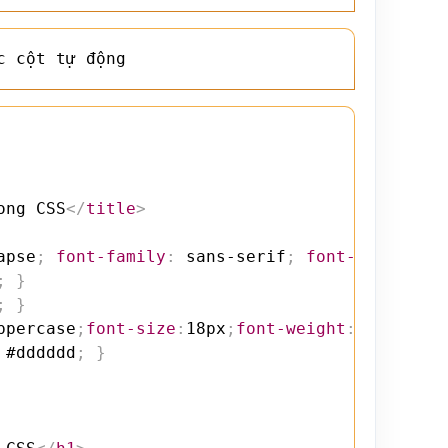
c cột tự động
ong CSS
</
title
>
apse
;
font-family
:
 sans-serif
;
font-size
:
 15p
;
}
;
}
ppercase
;
font-size
:
18px
;
font-weight
:
bold
}
 #dddddd
;
}