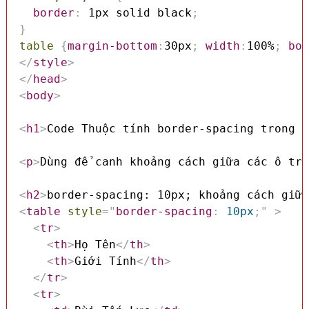
border
:
 1px solid black
;
}
table
{
margin-bottom
:
30px
;
width
:
100%
;
bor
</
style
>
</
head
>
<
body
>
<
h1
>
Code Thuộc tính border-spacing trong C
<
p
>
Dùng để canh khoảng cách giữa các ô tro
<
h2
>
border-spacing: 10px; khoảng cách giữa
<
table
style
=
"
border-spacing
:
 10px
;
"
>
<
tr
>
<
th
>
Họ Tên
</
th
>
<
th
>
Giới Tính
</
th
>
</
tr
>
<
tr
>