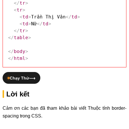
</
tr
>
<
tr
>
<
td
>
Trần Thị Vân
</
td
>
<
td
>
Nữ
</
td
>
</
tr
>
</
table
>
</
body
>
</
html
>
Chạy Thử
Lời kết
Cảm ơn các bạn đã tham khảo bài viết Thuộc tính border-
spacing trong CSS.