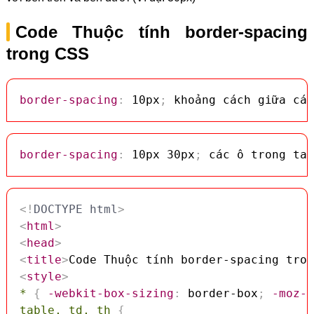
Code Thuộc tính border-spacing
trong CSS
border-spacing
:
 10px
;
 khoảng cách giữa các
border-spacing
:
 10px 30px
;
 các ô trong tab
<!
DOCTYPE
html
>
<
html
>
<
head
>
<
title
>
Code Thuộc tính border-spacing tron
<
style
>
*
{
-webkit-box-sizing
:
 border-box
;
-moz-b
table, td, th
{