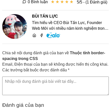
★
★
★
★
★
★
★
★
★
★
0 Bình luận
5/5 - (1 Đánh giá)
BÙI TẤN LỰC
Tìm hiểu về CEO Bùi Tấn Lực, Founder
Web Mới với nhiều năm kinh nghiệm trong
lĩnh vực phát triển website, SEO và chia sẻ
kiến thức công nghệ
Chia sẻ nội dung đánh giá của bạn về
Thuộc tính border-
spacing trong CSS
Email, Điện thoại của bạn sẽ không được hiển thị công khai.
Các trường bắt buộc được đánh dấu *
Đánh giá của bạn