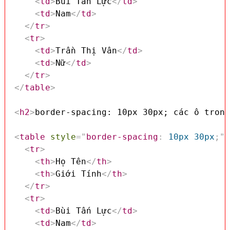
<
td
>
Bùi Tấn Lực
</
td
>
<
td
>
Nam
</
td
>
</
tr
>
<
tr
>
<
td
>
Trần Thị Vân
</
td
>
<
td
>
Nữ
</
td
>
</
tr
>
</
table
>
<
h2
>
border-spacing: 10px 30px; các ô trong
<
table
style
=
"
border-spacing
:
 10px 30px
;
"
<
tr
>
<
th
>
Họ Tên
</
th
>
<
th
>
Giới Tính
</
th
>
</
tr
>
<
tr
>
<
td
>
Bùi Tấn Lực
</
td
>
<
td
>
Nam
</
td
>