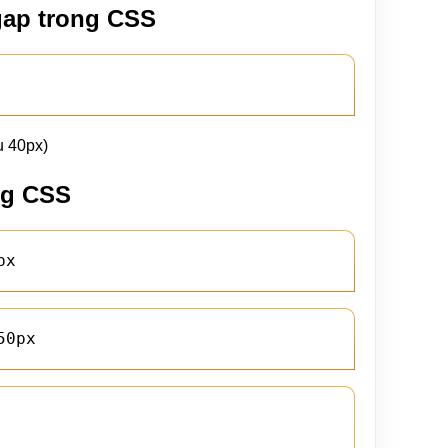
gap trong CSS
ụ 40px)
ng CSS
px
50px