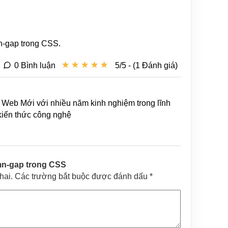
n-gap trong CSS.
★
★
★
★
★
★
★
★
★
★
0 Bình luận
5/5 - (1 Đánh giá)
Web Mới với nhiều năm kinh nghiệm trong lĩnh
 kiến thức công nghệ
mn-gap trong CSS
khai. Các trường bắt buộc được đánh dấu *