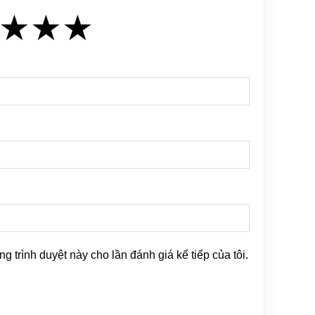
★
★
★
★
★
★
ng trình duyệt này cho lần đánh giá kế tiếp của tôi.