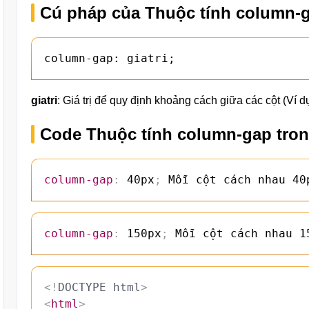
Cú pháp của Thuộc tính column-
column-gap: giatri;
giatri
: Giá trị để quy định khoảng cách giữa các cột (Ví d
Code Thuộc tính column-gap tro
column-gap
:
 40px
;
 Mỗi cột cách nhau 40
column-gap
:
 150px
;
 Mỗi cột cách nhau 1
<!
DOCTYPE
html
>
<
html
>