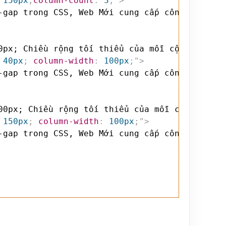
 150px
;
column-count
:
 3
;
"
>
0px; Chiều rộng tối thiểu của mỗi cột là 100p
 40px
;
column-width
:
 100px
;
"
>
00px; Chiều rộng tối thiểu của mỗi cột là 100
 150px
;
column-width
:
 100px
;
"
>