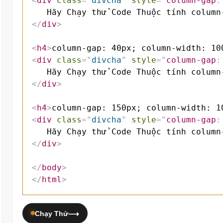
<
div
class
=
"
divcha
"
style
=
"
column-gap
:
</
div
>
<
h4
>
column-gap: 40px; column-width: 10
<
div
class
=
"
divcha
"
style
=
"
column-gap
:
</
div
>
<
h4
>
column-gap: 150px; column-width: 1
<
div
class
=
"
divcha
"
style
=
"
column-gap
:
</
div
>
</
body
>
</
html
>
Chạy Thử