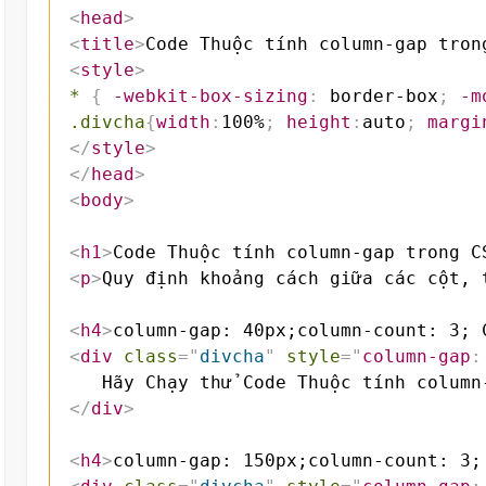
<
head
>
<
title
>
Code Thuộc tính column-gap tron
<
style
>
*
{
-webkit-box-sizing
:
 border-box
;
-m
.divcha
{
width
:
100%
;
height
:
auto
;
margi
</
style
>
</
head
>
<
body
>
<
h1
>
Code Thuộc tính column-gap trong C
<
p
>
Quy định khoảng cách giữa các cột, 
<
h4
>
column-gap: 40px;column-count: 3; 
<
div
class
=
"
divcha
"
style
=
"
column-gap
:
</
div
>
<
h4
>
column-gap: 150px;column-count: 3;