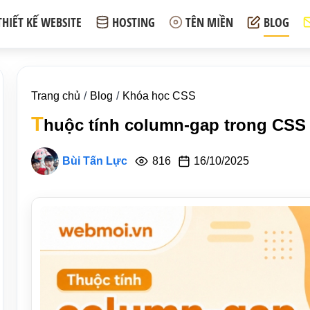
THIẾT KẾ WEBSITE
HOSTING
TÊN MIỀN
BLOG
Trang chủ
Blog
Khóa học CSS
T
huộc tính column-gap trong CSS
Bùi Tấn Lực
816
16/10/2025