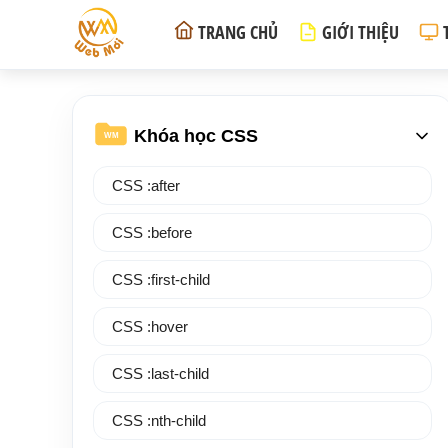
TRANG CHỦ
GIỚI THIỆU
Khóa học CSS
WM
CSS :after
CSS :before
CSS :first-child
CSS :hover
CSS :last-child
CSS :nth-child