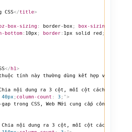
g CSS
</
title
>
oz-box-sizing
:
 border-box
;
box-sizing
:
 border
n-bottom
:
10px
;
border
:
1px solid red
;
}
SS
</
h1
>
thuộc tính này thường dùng kết hợp với thuộc 
Chia nội dung ra 3 cột, mỗi cột cách nhau 40p
 40px
;
column-count
:
 3
;
"
>
 Chia nội dung ra 3 cột, mỗi cột cách nhau 15