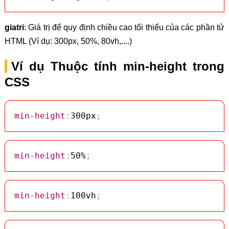
giatri
: Giá trị để quy định chiều cao tối thiểu của các phần tử
HTML (Ví dụ: 300px, 50%, 80vh,....)
Ví dụ Thuộc tính min-height trong
CSS
min-height
:
300px
;
min-height
:
50%
;
min-height
:
100vh
;