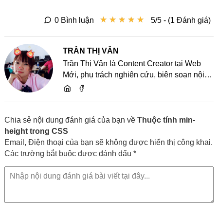
★
★
★
★
★
★
★
★
★
★
0 Bình luận
5/5 - (1 Đánh giá)
TRẦN THỊ VÂN
Trần Thị Vân là Content Creator tại Web
Mới, phụ trách nghiên cứu, biên soạn nội
dung và chia sẻ kiến thức về website, SEO,
lập trình cùng các xu hướng công nghệ
Chia sẻ nội dung đánh giá của bạn về
Thuộc tính min-
height trong CSS
Email, Điện thoại của bạn sẽ không được hiển thị công khai.
Các trường bắt buộc được đánh dấu *