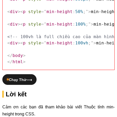
<
div
>
<
p
style
=
"
min-height
:
50%
;
"
>
min-height
<
div
>
<
p
style
=
"
min-height
:
100%
;
"
>
min-heigh
<!-- 100vh là full chiều cao của màn hình 
<
div
>
<
p
style
=
"
min-height
:
100vh
;
"
>
min-heig
</
body
>
</
html
>
Chạy Thử
Lời kết
Cảm ơn các bạn đã tham khảo bài viết Thuộc tính min-
height trong CSS.