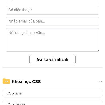
Khóa học CSS
WM
CSS :after
CSS :before