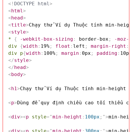
<!
DOCTYPE
html
>
<
html
>
<
head
>
<
title
>
Chạy thử Ví dụ Thuộc tính min-heigh
<
style
>
*
{
-webkit-box-sizing
:
 border-box
;
-moz-b
div
{
width
:
19%
;
float
:
left
;
margin-right
:
1
div p
{
width
:
100%
;
margin
:
0px
;
padding
:
10px
</
style
>
</
head
>
<
body
>
<
h1
>
Chạy thử Ví dụ Thuộc tính min-height t
<
p
>
Dùng để quy định chiều cao tối thiểu củ
<
div
>
<
p
style
=
"
min-height
:
100px
;
"
>
min-heig
<
div
>
<
p
style
=
"
min-height
:
300px
;
"
>
min-heig