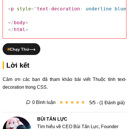
<
p
style
=
"
text-decoration
:
 underline blue
;
</
body
>
</
html
>
Chạy Thử
Lời kết
Cảm ơn các bạn đã tham khảo bài viết Thuộc tính text-
decoration trong CSS.
★
★
★
★
★
★
★
★
★
★
0 Bình luận
5/5 - (1 Đánh giá)
BÙI TẤN LỰC
Tìm hiểu về CEO Bùi Tấn Lực, Founder