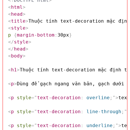
<!
DOCTYPE
html
>
<
html
>
<
head
>
<
title
>
Thuộc tính text-decoration mặc định
<
style
>
p
{
margin-bottom
:
30px
}
</
style
>
</
head
>
<
body
>
<
h1
>
Thuộc tính text-decoration mặc định tr
<
p
>
Dùng để gạch ngang văn bản, gạch dưới v
<
p
style
=
"
text-decoration
:
 overline
;
"
>
text
<
p
style
=
"
text-decoration
:
 line-through
;
"
>
<
p
style
=
"
text-decoration
:
 underline
;
"
>
tex