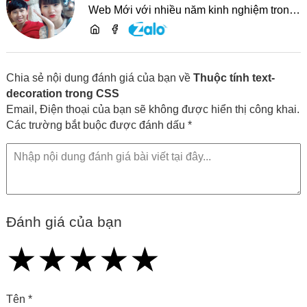
Web Mới với nhiều năm kinh nghiệm trong
lĩnh vực phát triển website, SEO và chia sẻ
kiến thức công nghệ
Chia sẻ nội dung đánh giá của bạn về
Thuộc tính text-
decoration trong CSS
Email, Điện thoại của bạn sẽ không được hiển thị công khai.
Các trường bắt buộc được đánh dấu *
Đánh giá của bạn
★
★
★
★
★
★
★
★
★
★
★
★
★
★
★
Tên *