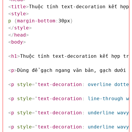
<
title
>
Thuộc tính text-decoration kết hợp 
<
style
>
p
{
margin-bottom
:
30px
}
</
style
>
</
head
>
<
body
>
<
h1
>
Thuộc tính text-decoration kết hợp tro
<
p
>
Dùng để gạch ngang văn bản, gạch dưới v
<
p
style
=
"
text-decoration
:
 overline dotted
<
p
style
=
"
text-decoration
:
 line-through wa
<
p
style
=
"
text-decoration
:
 underline wavy 
<
p
style
=
"
text-decoration
:
 underline wavy 