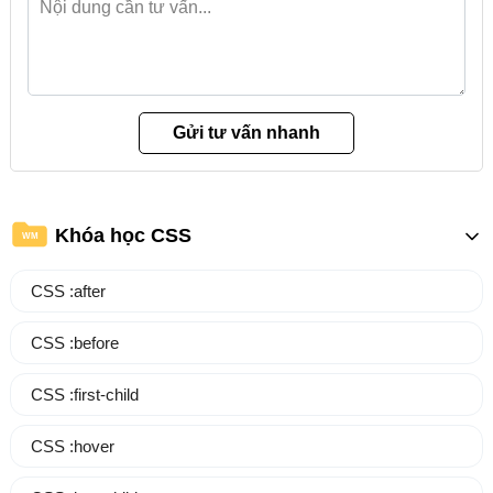
Khóa học CSS
WM
CSS :after
CSS :before
CSS :first-child
CSS :hover