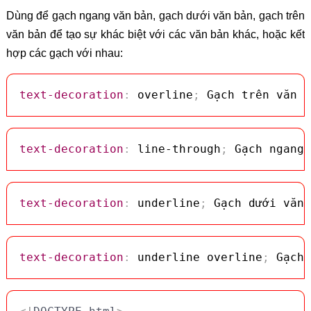
Dùng để gạch ngang văn bản, gạch dưới văn bản, gạch trên
văn bản để tạo sự khác biệt với các văn bản khác, hoặc kết
hợp các gạch với nhau:
text-decoration
:
 overline
;
 Gạch trên văn b
text-decoration
:
 line-through
;
 Gạch ngang 
text-decoration
:
 underline
;
 Gạch dưới văn 
text-decoration
:
 underline overline
;
 Gạch 