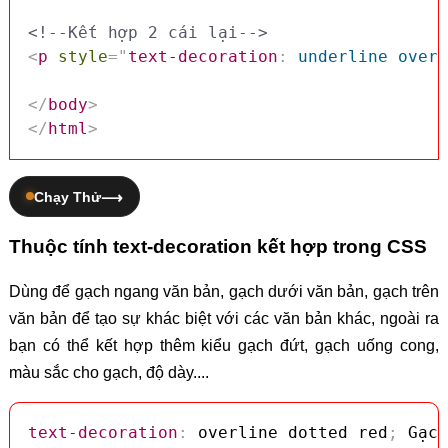
<!--Kết hợp 2 cái lại-->
<
p
style
=
"
text-decoration
:
 underline overl
</
body
>
</
html
>
Chạy Thử
Thuộc tính text-decoration kết hợp trong CSS
Dùng để gạch ngang văn bản, gạch dưới văn bản, gạch trên
văn bản để tạo sự khác biệt với các văn bản khác, ngoài ra
bạn có thể kết hợp thêm kiểu gạch đứt, gạch uống cong,
màu sắc cho gạch, độ dày....
text-decoration
:
 overline dotted red
;
 Gạch