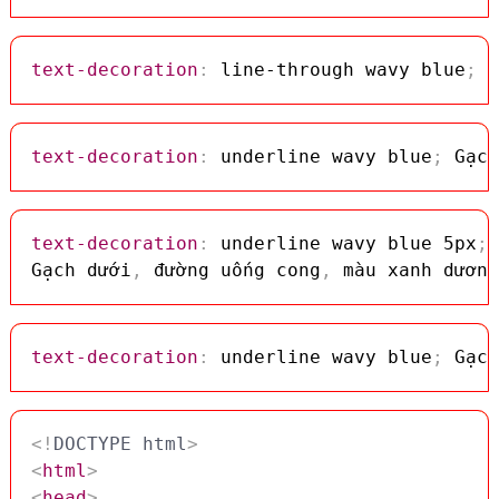
text-decoration
:
 line-through wavy blue
;
 G
text-decoration
:
 underline wavy blue
;
 Gạch
text-decoration
:
 underline wavy blue 5px
;
Gạch dưới
,
 đường uống cong
,
 màu xanh dương
text-decoration
:
 underline wavy blue
;
 Gạch
<!
DOCTYPE
html
>
<
html
>
<
head
>