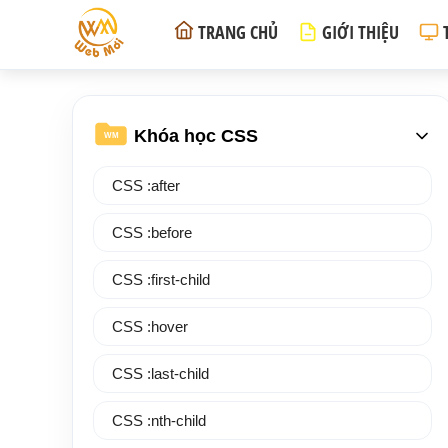
TRANG CHỦ
GIỚI THIỆU
Khóa học CSS
WM
CSS :after
CSS :before
CSS :first-child
CSS :hover
CSS :last-child
CSS :nth-child