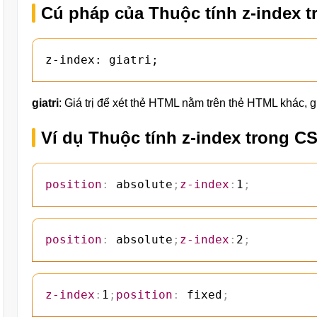
Cú pháp của Thuộc tính z-index 
z-index: giatri;
giatri
: Giá trị để xét thẻ HTML nằm trên thẻ HTML khác, giá
Ví dụ Thuộc tính z-index trong C
position
:
 absolute
;
z-index
:
1
;
position
:
 absolute
;
z-index
:
2
;
z-index
:
1
;
position
:
 fixed
;