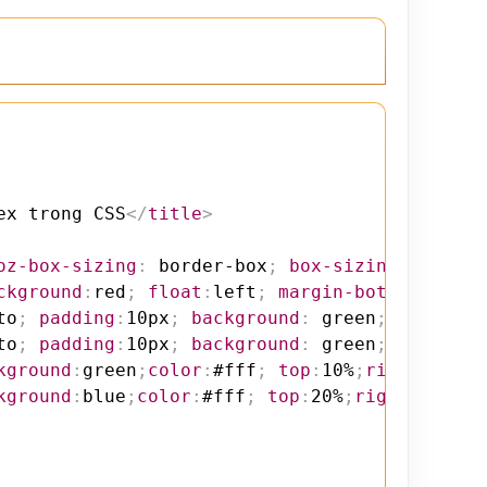
ex trong CSS
</
title
>
oz-box-sizing
:
 border-box
;
box-sizing
:
 border
ckground
:
red
;
float
:
left
;
margin-bottom
:
10px
}
to
;
padding
:
10px
;
background
:
 green
;
color
:
#f
to
;
padding
:
10px
;
background
:
 green
;
color
:
#f
kground
:
green
;
color
:
#fff
;
top
:
10%
;
right
:
10px
}
kground
:
blue
;
color
:
#fff
;
top
:
20%
;
right
:
15px
}