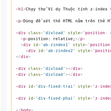
<
h1
>
Chạy thử Ví dụ Thuộc tính z-index 
<
p
>
Dùng để xét thẻ HTML nằm trên thẻ H
<
div
class
=
"
divload
"
style
=
"
position
:
 
<
p
>
position: relative;
</
p
>
<
div
id
=
"
ab-zindex1
"
style
=
"
position
<
div
id
=
"
ab-zindex2
"
style
=
"
positi
</
div
>
<
div
class
=
"
divload
"
>
</
div
>
<
div
class
=
"
divload
"
>
</
div
>
<
div
id
=
"
div-fixed-trai
"
style
=
"
z-inde
<
div
id
=
"
div-fixed-phai
"
style
=
"
z-inde
</
body
>