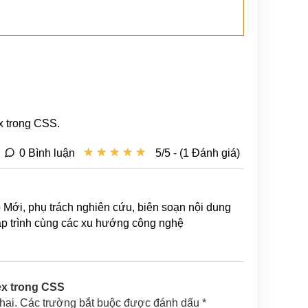
x trong CSS.
★
★
★
★
★
★
★
★
★
★
0 Bình luận
5/5 - (1 Đánh giá)
b Mới, phụ trách nghiên cứu, biên soạn nội dung
lập trình cùng các xu hướng công nghệ
ex trong CSS
khai. Các trường bắt buộc được đánh dấu *