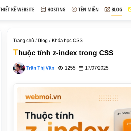
THIẾT KẾ WEBSITE
HOSTING
TÊN MIỀN
BLOG
Trang chủ
Blog
Khóa học CSS
T
huộc tính z-index trong CSS
Trần Thị Vân
1255
17/07/2025