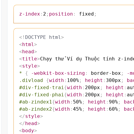
z-index
:
2
;
position
:
 fixed
;
<!
DOCTYPE
html
>
<
html
>
<
head
>
<
title
>
Chạy thử Ví dụ Thuộc tính z-ind
<
style
>
*
{
-webkit-box-sizing
:
 border-box
;
-m
.divload
{
width
:
100%
;
height
:
300px
;
ba
#div-fixed-trai
{
width
:
200px
;
height
:
au
#div-fixed-phai
{
width
:
200px
;
height
:
au
#ab-zindex1
{
width
:
50%
;
height
:
90%
;
bac
#ab-zindex2
{
width
:
45%
;
height
:
60%
;
bac
</
style
>
</
head
>
<
body
>