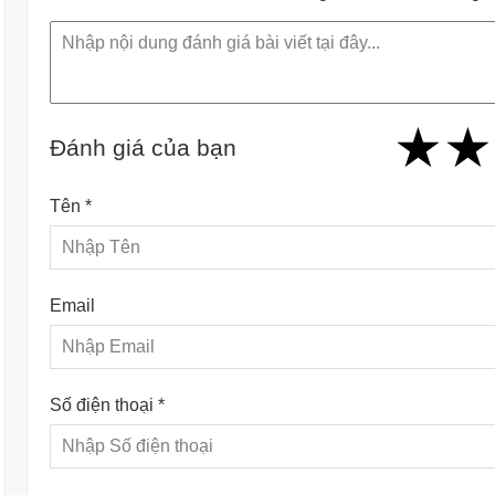
★
★
★
★
★
★
★
★
★
Đánh giá của bạn
Tên *
Email
Số điện thoại *