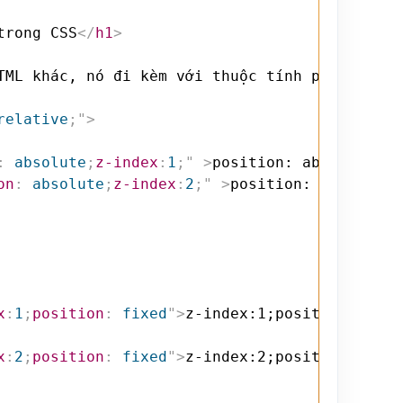
trong CSS
</
h1
>
TML khác, nó đi kèm với thuộc tính position: 
relative
;
"
>
:
 absolute
;
z-index
:
1
;
"
>
position: absolute;z-
on
:
 absolute
;
z-index
:
2
;
"
>
position: absolute;
x
:
1
;
position
:
 fixed
"
>
z-index:1;position: fixe
x
:
2
;
position
:
 fixed
"
>
z-index:2;position: fixe