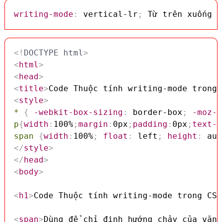
writing-mode
:
 vertical-lr
;
 Từ trên xuống d
<!
DOCTYPE
html
>
<
html
>
<
head
>
<
title
>
Code Thuộc tính writing-mode trong 
<
style
>
*
{
-webkit-box-sizing
:
 border-box
;
-moz-b
p
{
width
:
100%
;
margin
:
0px
;
padding
:
0px
;
text-t
span
{
width
:
100%
;
float
:
 left
;
height
:
 aut
</
style
>
</
head
>
<
body
>
<
h1
>
Code Thuộc tính writing-mode trong CSS
<
span
>
Dùng để chỉ định hướng chảy của văn 