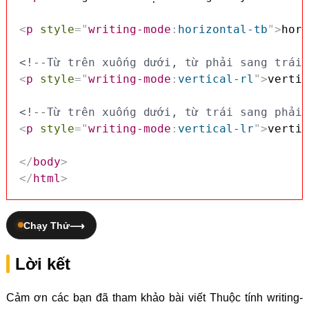
<
p
style
=
"
writing-mode
:
horizontal-tb
"
>
hori
<!--Từ trên xuống dưới, từ phải sang trái-
<
p
style
=
"
writing-mode
:
vertical-rl
"
>
vertic
<!--Từ trên xuống dưới, từ trái sang phải-
<
p
style
=
"
writing-mode
:
vertical-lr
"
>
vertic
</
body
>
</
html
>
Chạy Thử
Lời kết
Cảm ơn các bạn đã tham khảo bài viết Thuộc tính writing-