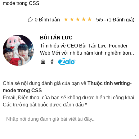
mode trong CSS.
★
★
★
★
★
★
★
★
★
★
0 Bình luận
5/5 - (1 Đánh giá)
BÙI TẤN LỰC
Tìm hiểu về CEO Bùi Tấn Lực, Founder
Web Mới với nhiều năm kinh nghiệm trong
lĩnh vực phát triển website, SEO và chia sẻ
kiến thức công nghệ
Chia sẻ nội dung đánh giá của bạn về
Thuộc tính writing-
mode trong CSS
Email, Điện thoại của bạn sẽ không được hiển thị công khai.
Các trường bắt buộc được đánh dấu *