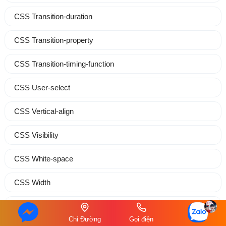
CSS Transition-duration
CSS Transition-property
CSS Transition-timing-function
CSS User-select
CSS Vertical-align
CSS Visibility
CSS White-space
CSS Width
CSS Word-break
Chỉ Đường
Gọi điện