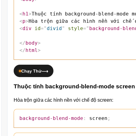
<
h1
>
Thuộc tính background-blend-mode m
<
p
>
Hòa trộn giữa các hình nền với chế 
<
div
id
=
"
divid
"
style
=
"
background-blen
</
body
>
</
html
>
Chạy Thử
Thuộc tính background-blend-mode screen
Hòa trộn giữa các hình nền với chế độ screen:
background-blend-mode
:
 screen
;