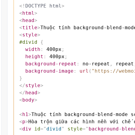
<!
DOCTYPE
html
>
<
html
>
<
head
>
<
title
>
Thuộc tính background-blend-mod
<
style
>
#divid
{
width
:
 400px
;
height
:
 400px
;
background-repeat
:
 no-repeat
,
 repeat
background-image
:
url
(
"https://webmo
}
</
style
>
</
head
>
<
body
>
<
h1
>
Thuộc tính background-blend-mode s
<
p
>
Hòa trộn giữa các hình nền với chế 
<
div
id
=
"
divid
"
style
=
"
background-blen