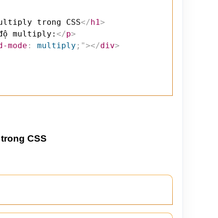
ultiply trong CSS
</
h1
>
độ multiply:
</
p
>
d-mode
:
 multiply
;
"
>
</
div
>
 trong CSS