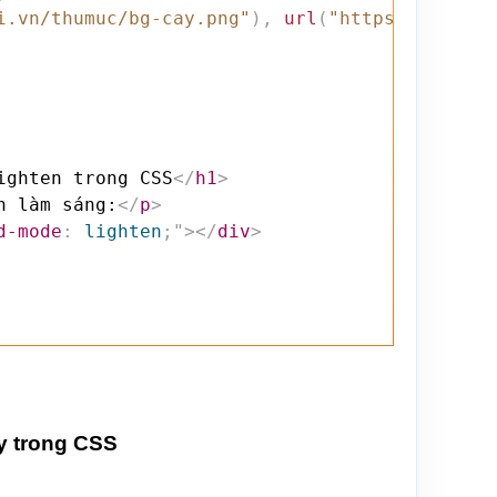
i.vn/thumuc/bg-cay.png"
)
,
url
(
"https://webmoi
ighten trong CSS
</
h1
>
h làm sáng:
</
p
>
d-mode
:
 lighten
;
"
>
</
div
>
y trong CSS