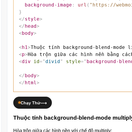
background-image
:
url
(
"https://webmo
}
</
style
>
</
head
>
<
body
>
<
h1
>
Thuộc tính background-blend-mode l
<
p
>
Hòa trộn giữa các hình nền bằng các
<
div
id
=
"
divid
"
style
=
"
background-blen
</
body
>
</
html
>
Chạy Thử
Thuộc tính background-blend-mode multipl
Hòa trộn giữa các hình nền với chế độ multiply: