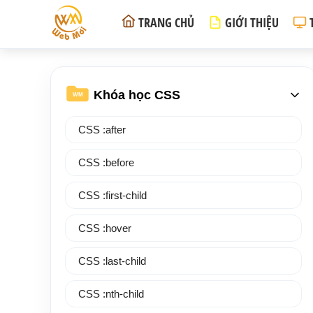
TRANG CHỦ
GIỚI THIỆU
Khóa học CSS
WM
CSS :after
CSS :before
CSS :first-child
CSS :hover
CSS :last-child
CSS :nth-child