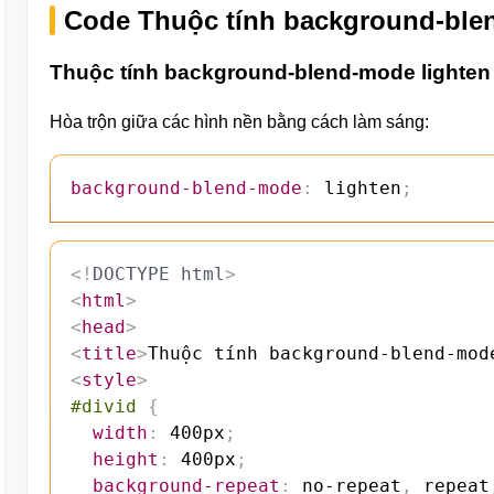
Code Thuộc tính background-ble
Thuộc tính background-blend-mode lighten
Hòa trộn giữa các hình nền bằng cách làm sáng:
background-blend-mode
:
 lighten
;
<!
DOCTYPE
html
>
<
html
>
<
head
>
<
title
>
Thuộc tính background-blend-mod
<
style
>
#divid
{
width
:
 400px
;
height
:
 400px
;
background-repeat
:
 no-repeat
,
 repeat