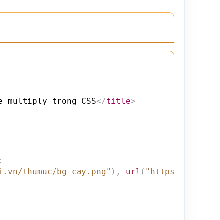
e multiply trong CSS
</
title
>
;
i.vn/thumuc/bg-cay.png"
)
,
url
(
"https://webmoi