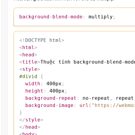
background-blend-mode
:
 multiply
;
<!
DOCTYPE
html
>
<
html
>
<
head
>
<
title
>
Thuộc tính background-blend-mod
<
style
>
#divid
{
width
:
 400px
;
height
:
 400px
;
background-repeat
:
 no-repeat
,
 repeat
background-image
:
url
(
"https://webmo
}
</
style
>
</
head
>
<
body
>