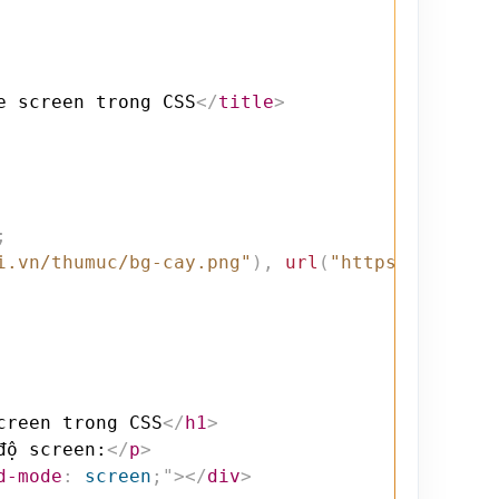
e screen trong CSS
</
title
>
;
i.vn/thumuc/bg-cay.png"
)
,
url
(
"https://webmoi
creen trong CSS
</
h1
>
độ screen:
</
p
>
d-mode
:
 screen
;
"
>
</
div
>