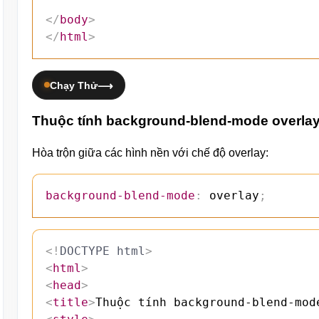
</
body
>
</
html
>
Chạy Thử
Thuộc tính background-blend-mode overla
Hòa trộn giữa các hình nền với chế độ overlay:
background-blend-mode
:
 overlay
;
<!
DOCTYPE
html
>
<
html
>
<
head
>
<
title
>
Thuộc tính background-blend-mod