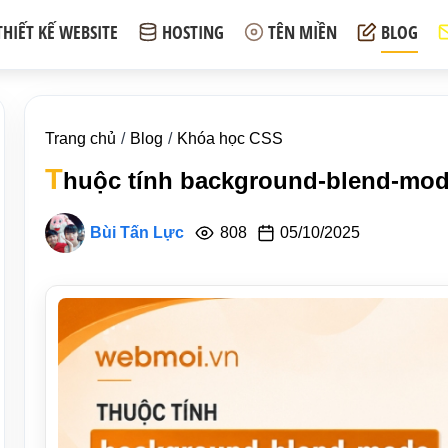
THIẾT KẾ WEBSITE
HOSTING
TÊN MIỀN
BLOG
Trang chủ
Blog
Khóa học CSS
T
huộc tính background-blend-mod
Bùi Tấn Lực
808
05/10/2025