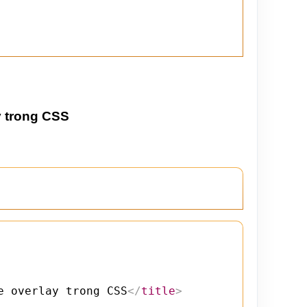
y trong CSS
e overlay trong CSS
</
title
>