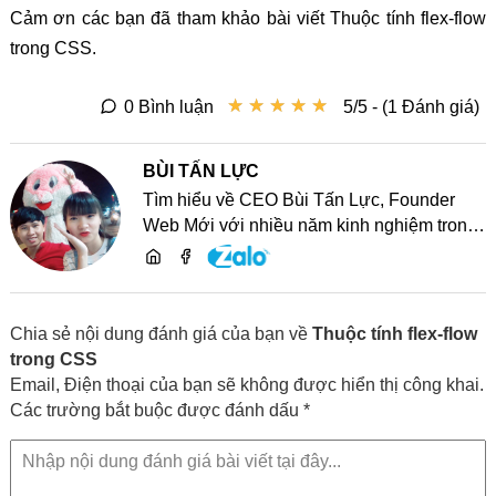
Cảm ơn các bạn đã tham khảo bài viết Thuộc tính flex-flow
trong CSS.
★
★
★
★
★
★
★
★
★
★
0 Bình luận
5/5 - (1 Đánh giá)
BÙI TẤN LỰC
Tìm hiểu về CEO Bùi Tấn Lực, Founder
Web Mới với nhiều năm kinh nghiệm trong
lĩnh vực phát triển website, SEO và chia sẻ
kiến thức công nghệ
Chia sẻ nội dung đánh giá của bạn về
Thuộc tính flex-flow
trong CSS
Email, Điện thoại của bạn sẽ không được hiển thị công khai.
Các trường bắt buộc được đánh dấu *