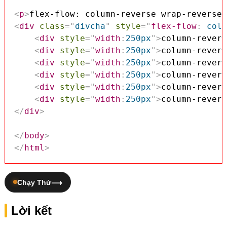
<
p
>
flex-flow: column-reverse wrap-reverse;
<
div
class
=
"
divcha
"
style
=
"
flex-flow
:
 colu
<
div
style
=
"
width
:
250px
"
>
column-revers
<
div
style
=
"
width
:
250px
"
>
column-revers
<
div
style
=
"
width
:
250px
"
>
column-revers
<
div
style
=
"
width
:
250px
"
>
column-revers
<
div
style
=
"
width
:
250px
"
>
column-revers
<
div
style
=
"
width
:
250px
"
>
column-revers
</
div
>
</
body
>
</
html
>
Chạy Thử
Lời kết