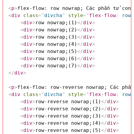
<
p
>
flex-flow: row nowrap; Các phần tử con 
<
div
class
=
"
divcha
"
style
=
"
flex-flow
:
 row 
<
div
>
row nowrap;(1)
</
div
>
<
div
>
row nowrap;(2)
</
div
>
<
div
>
row nowrap;(3)
</
div
>
<
div
>
row nowrap;(4)
</
div
>
<
div
>
row nowrap;(5)
</
div
>
<
div
>
row nowrap;(6)
</
div
>
<
div
>
row nowrap;(7)
</
div
>
</
div
>
<
p
>
flex-flow: row-reverse nowrap; Các phần
<
div
class
=
"
divcha
"
style
=
"
flex-flow
:
 row-
<
div
>
row-reverse nowrap;(1)
</
div
>
<
div
>
row-reverse nowrap;(2)
</
div
>
<
div
>
row-reverse nowrap;(3)
</
div
>
<
div
>
row-reverse nowrap;(4)
</
div
>
<
div
>
row-reverse nowrap;(5)
</
div
>