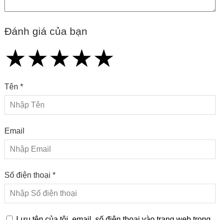
Đánh giá của bạn
★
★
★
★
★
★
★
★
★
★
★
★
★
★
★
Tên *
Email
Số điện thoại *
Lưu tên của tôi, email, số điện thoại vào trang web trong