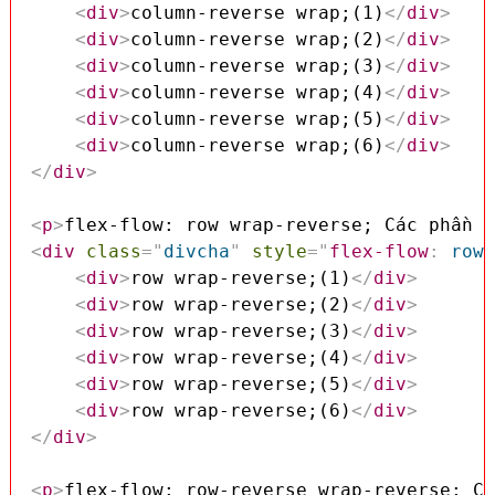
<
div
>
column-reverse wrap;(1)
</
div
>
<
div
>
column-reverse wrap;(2)
</
div
>
<
div
>
column-reverse wrap;(3)
</
div
>
<
div
>
column-reverse wrap;(4)
</
div
>
<
div
>
column-reverse wrap;(5)
</
div
>
<
div
>
column-reverse wrap;(6)
</
div
>
</
div
>
<
p
>
flex-flow: row wrap-reverse; Các phần t
<
div
class
=
"
divcha
"
style
=
"
flex-flow
:
 row 
<
div
>
row wrap-reverse;(1)
</
div
>
<
div
>
row wrap-reverse;(2)
</
div
>
<
div
>
row wrap-reverse;(3)
</
div
>
<
div
>
row wrap-reverse;(4)
</
div
>
<
div
>
row wrap-reverse;(5)
</
div
>
<
div
>
row wrap-reverse;(6)
</
div
>
</
div
>
<
p
>
flex-flow: row-reverse wrap-reverse; Cá