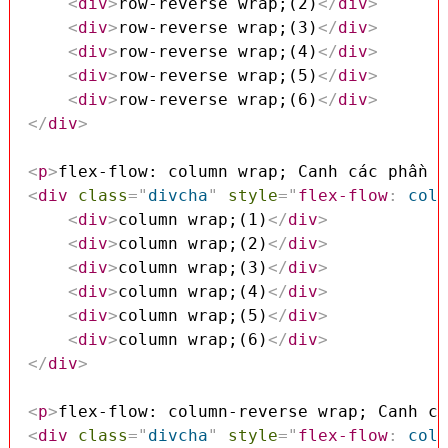
<
div
>
row-reverse wrap;(2)
</
div
>
<
div
>
row-reverse wrap;(3)
</
div
>
<
div
>
row-reverse wrap;(4)
</
div
>
<
div
>
row-reverse wrap;(5)
</
div
>
<
div
>
row-reverse wrap;(6)
</
div
>
</
div
>
<
p
>
flex-flow: column wrap; Canh các phần t
<
div
class
=
"
divcha
"
style
=
"
flex-flow
:
 colu
<
div
>
column wrap;(1)
</
div
>
<
div
>
column wrap;(2)
</
div
>
<
div
>
column wrap;(3)
</
div
>
<
div
>
column wrap;(4)
</
div
>
<
div
>
column wrap;(5)
</
div
>
<
div
>
column wrap;(6)
</
div
>
</
div
>
<
p
>
flex-flow: column-reverse wrap; Canh cá
<
div
class
=
"
divcha
"
style
=
"
flex-flow
:
 colu