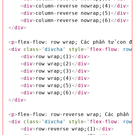
<
div
>
column-reverse nowrap;(4)
</
div
>
<
div
>
column-reverse nowrap;(5)
</
div
>
<
div
>
column-reverse nowrap;(6)
</
div
>
</
div
>
<
p
>
flex-flow: row wrap; Các phần tử con đư
<
div
class
=
"
divcha
"
style
=
"
flex-flow
:
 row 
<
div
>
row wrap;(1)
</
div
>
<
div
>
row wrap;(2)
</
div
>
<
div
>
row wrap;(3)
</
div
>
<
div
>
row wrap;(4)
</
div
>
<
div
>
row wrap;(5)
</
div
>
<
div
>
row wrap;(6)
</
div
>
</
div
>
<
p
>
flex-flow: row-reverse wrap; Các phần t
<
div
class
=
"
divcha
"
style
=
"
flex-flow
:
 row-
<
div
>
row-reverse wrap;(1)
</
div
>