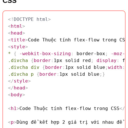
CSS
<!
DOCTYPE
html
>
<
html
>
<
head
>
<
title
>
Code Thuộc tính flex-flow trong CSS
<
style
>
*
{
-webkit-box-sizing
:
 border-box
;
-moz-b
.divcha
{
border
:
1px solid red
;
display
:
 fl
.divcha div
{
border
:
1px solid blue
;
width
:
1
.divcha p
{
border
:
1px solid blue
;
}
</
style
>
</
head
>
<
body
>
<
h1
>
Code Thuộc tính flex-flow trong CSS
</
h
<
p
>
Dùng để kết hợp 2 giá trị với nhau để s