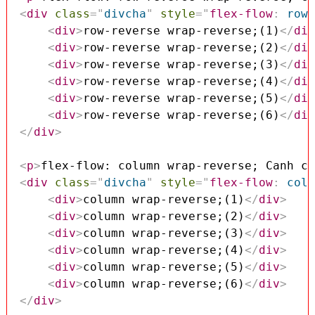
<
div
class
=
"
divcha
"
style
=
"
flex-flow
:
 row-
<
div
>
row-reverse wrap-reverse;(1)
</
div
<
div
>
row-reverse wrap-reverse;(2)
</
div
<
div
>
row-reverse wrap-reverse;(3)
</
div
<
div
>
row-reverse wrap-reverse;(4)
</
div
<
div
>
row-reverse wrap-reverse;(5)
</
div
<
div
>
row-reverse wrap-reverse;(6)
</
div
</
div
>
<
p
>
flex-flow: column wrap-reverse; Canh cá
<
div
class
=
"
divcha
"
style
=
"
flex-flow
:
 colu
<
div
>
column wrap-reverse;(1)
</
div
>
<
div
>
column wrap-reverse;(2)
</
div
>
<
div
>
column wrap-reverse;(3)
</
div
>
<
div
>
column wrap-reverse;(4)
</
div
>
<
div
>
column wrap-reverse;(5)
</
div
>
<
div
>
column wrap-reverse;(6)
</
div
>
</
div
>