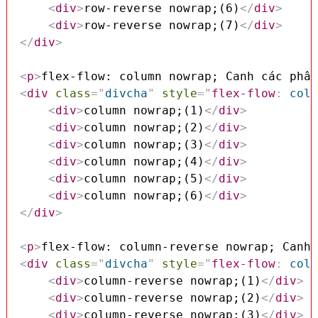
<
div
>
row-reverse nowrap;(6)
</
div
>
<
div
>
row-reverse nowrap;(7)
</
div
>
</
div
>
<
p
>
flex-flow: column nowrap; Canh các phần
<
div
class
=
"
divcha
"
style
=
"
flex-flow
:
 colu
<
div
>
column nowrap;(1)
</
div
>
<
div
>
column nowrap;(2)
</
div
>
<
div
>
column nowrap;(3)
</
div
>
<
div
>
column nowrap;(4)
</
div
>
<
div
>
column nowrap;(5)
</
div
>
<
div
>
column nowrap;(6)
</
div
>
</
div
>
<
p
>
flex-flow: column-reverse nowrap; Canh 
<
div
class
=
"
divcha
"
style
=
"
flex-flow
:
 colu
<
div
>
column-reverse nowrap;(1)
</
div
>
<
div
>
column-reverse nowrap;(2)
</
div
>
<
div
>
column-reverse nowrap;(3)
</
div
>