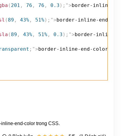
gba
(
201
,
 76
,
 76
,
 0.3
)
;
"
>
border-inline-end-col
sl
(
89
,
 43%
,
 51%
)
;
"
>
border-inline-end-color: h
sla
(
89
,
 43%
,
 51%
,
 0.3
)
;
"
>
border-inline-end-co
ransparent
;
"
>
border-inline-end-color: transpa
inline-end-color trong CSS.