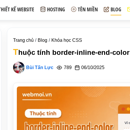
THIẾT KẾ WEBSITE
HOSTING
TÊN MIỀN
BLOG
Trang chủ
Blog
Khóa học CSS
T
huộc tính border-inline-end-colo
Bùi Tấn Lực
789
06/10/2025