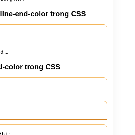
line-end-color trong CSS
,...
d-color trong CSS
76
)
;