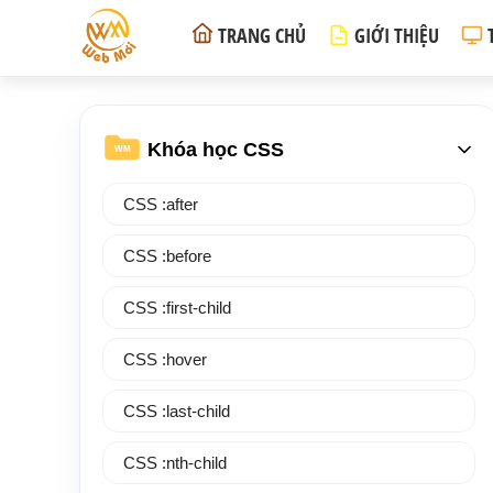
TRANG CHỦ
GIỚI THIỆU
Khóa học CSS
WM
CSS :after
CSS :before
CSS :first-child
CSS :hover
CSS :last-child
CSS :nth-child