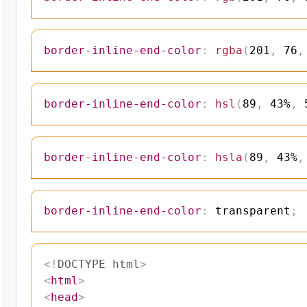
border-inline-end-color
:
rgba
(
201
,
 76
,
border-inline-end-color
:
hsl
(
89
,
 43%
,
 
border-inline-end-color
:
hsla
(
89
,
 43%
,
border-inline-end-color
:
 transparent
;
<!
DOCTYPE
html
>
<
html
>
<
head
>