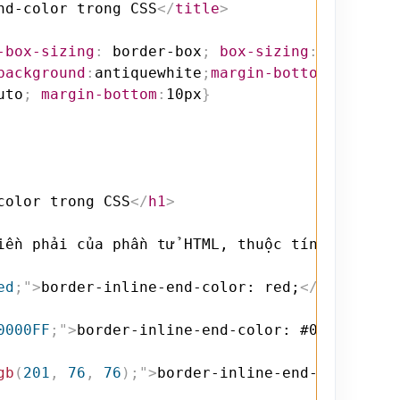
nd-color trong CSS
</
title
>
-box-sizing
:
 border-box
;
box-sizing
:
 border-b
background
:
antiquewhite
;
margin-bottom
:
10px
;
pa
uto
;
margin-bottom
:
10px
}
color trong CSS
</
h1
>
iền phải của phần tử HTML, thuộc tính này kết
ed
;
"
>
border-inline-end-color: red;
</
div
>
0000FF
;
"
>
border-inline-end-color: #0000FF;
</
d
gb
(
201
,
 76
,
 76
)
;
"
>
border-inline-end-color: rg