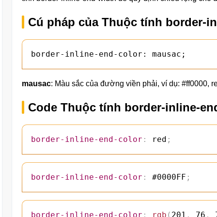
Cú pháp của Thuộc tính border-in
border-inline-end-color: mausac;
mausac
: Màu sắc của đường viền phải, ví dụ: #ff0000, red
Code Thuộc tính border-inline-en
border-inline-end-color
:
 red
;
border-inline-end-color
:
 #0000FF
;
border-inline-end-color
:
rgb
(
201
,
 76
,
 