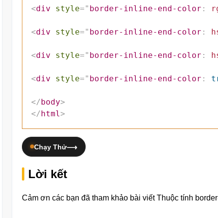
<
div
style
=
"
border-inline-end-color
:
r
<
div
style
=
"
border-inline-end-color
:
h
<
div
style
=
"
border-inline-end-color
:
h
<
div
style
=
"
border-inline-end-color
:
 t
</
body
>
</
html
>
Chạy Thử
Lời kết
Cảm ơn các bạn đã tham khảo bài viết Thuộc tính border-