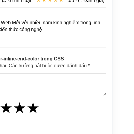
★
★
★
★
★
★
★
★
★
★
0 Bình luận
5/5 - (1 Đánh giá)
Web Mới với nhiều năm kinh nghiệm trong lĩnh
 kiến thức công nghệ
r-inline-end-color trong CSS
khai. Các trường bắt buộc được đánh dấu *
★
★
★
★
★
★