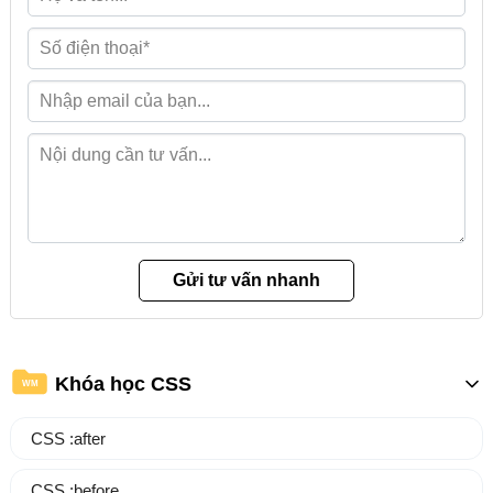
Khóa học CSS
WM
CSS :after
CSS :before