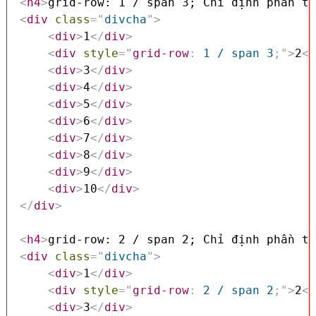
<
h4
>
grid-row: 1 / span 3; Chỉ định phần tử
<
div
class
=
"
divcha
"
>
<
div
>
1
</
div
>
<
div
style
=
"
grid-row
:
 1 / span 3
;
"
>
2
</
<
div
>
3
</
div
>
<
div
>
4
</
div
>
<
div
>
5
</
div
>
<
div
>
6
</
div
>
<
div
>
7
</
div
>
<
div
>
8
</
div
>
<
div
>
9
</
div
>
<
div
>
10
</
div
>
</
div
>
<
h4
>
grid-row: 2 / span 2; Chỉ định phần tử
<
div
class
=
"
divcha
"
>
<
div
>
1
</
div
>
<
div
style
=
"
grid-row
:
 2 / span 2
;
"
>
2
</
<
div
>
3
</
div
>