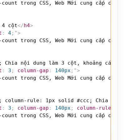
 4 cột
</
h4
>
t
:
 4
;
"
>
; Chia nội dung làm 3 cột, khoảng cách giữa c
t
:
 3
;
column-gap
:
 140px
;
"
>
; column-rule: 1px solid #ccc; Chia nội dung 
t
:
 3
;
column-gap
:
 140px
;
column-rule
:
 1px sol