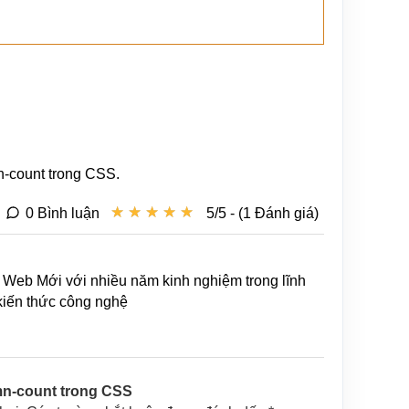
n-count trong CSS.
★
★
★
★
★
★
★
★
★
★
0 Bình luận
5/5 - (1 Đánh giá)
Web Mới với nhiều năm kinh nghiệm trong lĩnh
 kiến thức công nghệ
mn-count trong CSS