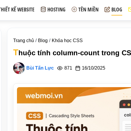
THIẾT KẾ WEBSITE
HOSTING
TÊN MIỀN
BLOG
Trang chủ
Blog
Khóa học CSS
T
huộc tính column-count trong C
Bùi Tấn Lực
871
16/10/2025