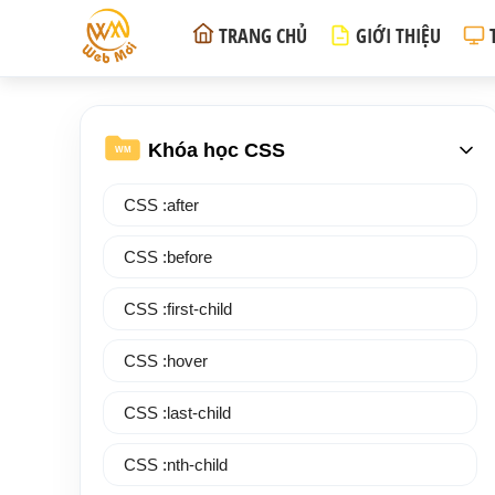
TRANG CHỦ
GIỚI THIỆU
Khóa học CSS
WM
CSS :after
CSS :before
CSS :first-child
CSS :hover
CSS :last-child
CSS :nth-child