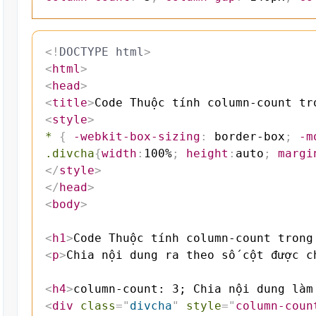
<!
DOCTYPE
html
>
<
html
>
<
head
>
<
title
>
Code Thuộc tính column-count tr
<
style
>
*
{
-webkit-box-sizing
:
 border-box
;
-m
.divcha
{
width
:
100%
;
height
:
auto
;
margi
</
style
>
</
head
>
<
body
>
<
h1
>
Code Thuộc tính column-count trong
<
p
>
Chia nội dung ra theo số cột được c
<
h4
>
column-count: 3; Chia nội dung làm
<
div
class
=
"
divcha
"
style
=
"
column-coun