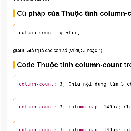
Cú pháp của Thuộc tính column-
column-count: giatri;
giatri
: Giá trị là các con số (Ví dụ: 3 hoặc 4)
Code Thuộc tính column-count t
column-count
:
 3
;
 Chia nội dung làm 3 c
column-count
:
 3
;
column-gap
:
 140px
;
 Ch
column-count
:
 3
;
column-gap
:
 140px
;
co