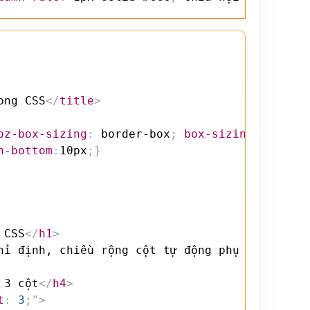
ong CSS
</
title
>
oz-box-sizing
:
 border-box
;
box-sizing
:
 border
n-bottom
:
10px
;
}
 CSS
</
h1
>
hỉ định, chiều rộng cột tự động phụ thuộc the
 3 cột
</
h4
>
t
:
 3
;
"
>