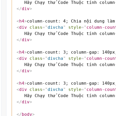
</
div
>
<
h4
>
column-count: 4; Chia nội dung làm
<
div
class
=
"
divcha
"
style
=
"
column-coun
</
div
>
<
h4
>
column-count: 3; column-gap: 140px
<
div
class
=
"
divcha
"
style
=
"
column-coun
</
div
>
<
h4
>
column-count: 3; column-gap: 140px
<
div
class
=
"
divcha
"
style
=
"
column-coun
</
div
>
</
body
>