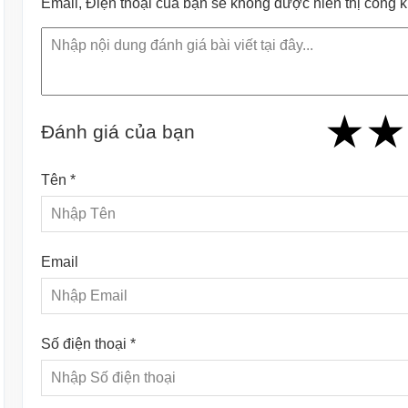
Email, Điện thoại của bạn sẽ không được hiển thị công 
★
★
★
★
★
★
★
★
★
Đánh giá của bạn
Tên *
Email
Số điện thoại *