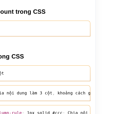
count trong CSS
rong CSS
ột
ia nội dung làm 3 cột
,
 khoảng cách giữa các c
lumn-rule
:
 1px solid #ccc
;
 Chia nội dung làm 