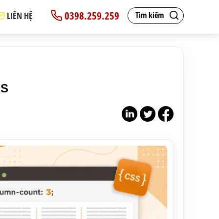
0398.259.259
LIÊN HỆ
Tìm kiếm
SS