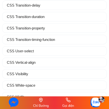
CSS Transition-delay
CSS Transition-duration
CSS Transition-property
CSS Transition-timing-function
CSS User-select
CSS Vertical-align
CSS Visibility
CSS White-space
CSS Width
Chỉ Đường
Gọi điện
CSS Word-break