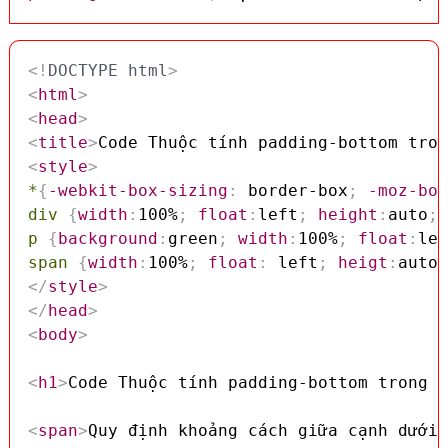
<!
DOCTYPE
html
>
<
html
>
<
head
>
<
title
>
Code Thuộc tính padding-bottom tron
<
style
>
*
{
-webkit-box-sizing
:
 border-box
;
-moz-box
div
{
width
:
100%
;
float
:
left
;
height
:
auto
;
p
{
background
:
green
;
width
:
100%
;
float
:
lef
span
{
width
:
100%
;
float
:
 left
;
heigt
:
auto
;
</
style
>
</
head
>
<
body
>
<
h1
>
Code Thuộc tính padding-bottom trong C
<
span
>
Quy định khoảng cách giữa cạnh dưới 