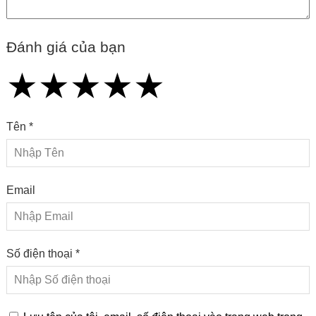
Đánh giá của bạn
★
★
★
★
★
★
★
★
★
★
★
★
★
★
★
Tên *
Email
Số điện thoại *