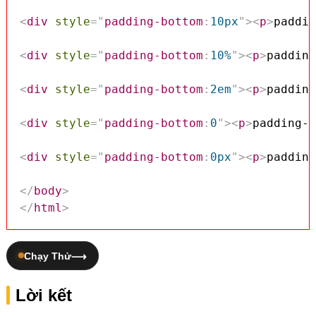
<
div
style
=
"
padding-bottom
:
10px
"
>
<
p
>
paddin
<
div
style
=
"
padding-bottom
:
10%
"
>
<
p
>
padding
<
div
style
=
"
padding-bottom
:
2em
"
>
<
p
>
padding
<
div
style
=
"
padding-bottom
:
0
"
>
<
p
>
padding-b
<
div
style
=
"
padding-bottom
:
0px
"
>
<
p
>
padding
</
body
>
</
html
>
Chạy Thử
Lời kết