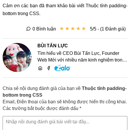
Cảm ơn các bạn đã tham khảo bài viết Thuộc tính padding-
bottom trong CSS.
★
★
★
★
★
★
★
★
★
★
0 Bình luận
5/5 - (1 Đánh giá)
BÙI TẤN LỰC
Tìm hiểu về CEO Bùi Tấn Lực, Founder
Web Mới với nhiều năm kinh nghiệm trong
lĩnh vực phát triển website, SEO và chia sẻ
kiến thức công nghệ
Chia sẻ nội dung đánh giá của bạn về
Thuộc tính padding-
bottom trong CSS
Email, Điện thoại của bạn sẽ không được hiển thị công khai.
Các trường bắt buộc được đánh dấu *