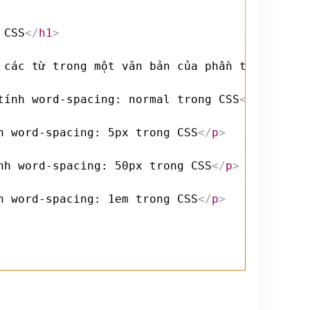
 CSS
</
h1
>
 các từ trong một văn bản của phần tử HTML, b
tính word-spacing: normal trong CSS
</
p
>
h word-spacing: 5px trong CSS
</
p
>
nh word-spacing: 50px trong CSS
</
p
>
h word-spacing: 1em trong CSS
</
p
>