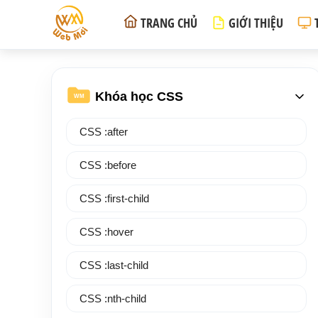
TRANG CHỦ
GIỚI THIỆU
Khóa học CSS
WM
CSS :after
CSS :before
CSS :first-child
CSS :hover
CSS :last-child
CSS :nth-child