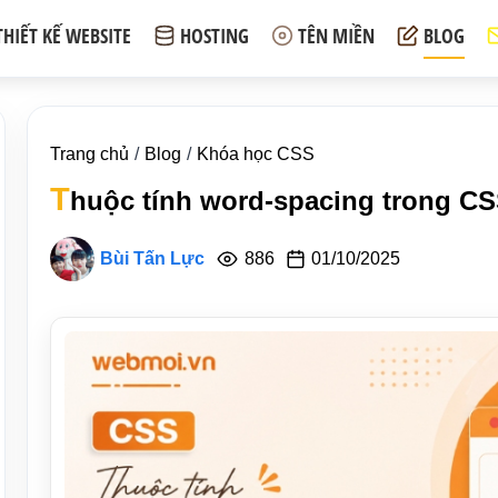
THIẾT KẾ WEBSITE
HOSTING
TÊN MIỀN
BLOG
Trang chủ
Blog
Khóa học CSS
T
huộc tính word-spacing trong C
Bùi Tấn Lực
886
01/10/2025