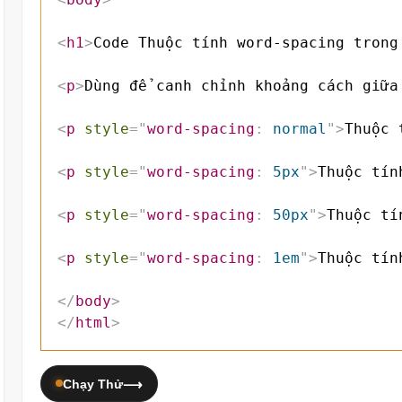
<
h1
>
Code Thuộc tính word-spacing trong
<
p
>
Dùng để canh chỉnh khoảng cách giữa
<
p
style
=
"
word-spacing
:
 normal
"
>
Thuộc 
<
p
style
=
"
word-spacing
:
 5px
"
>
Thuộc tín
<
p
style
=
"
word-spacing
:
 50px
"
>
Thuộc tí
<
p
style
=
"
word-spacing
:
 1em
"
>
Thuộc tín
</
body
>
</
html
>
Chạy Thử