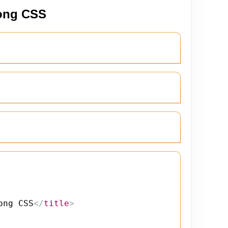
rong CSS
ong CSS
</
title
>