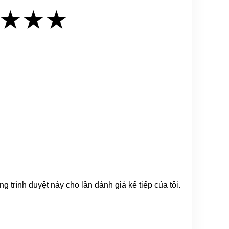
★
★
★
★
★
★
ng trình duyệt này cho lần đánh giá kế tiếp của tôi.