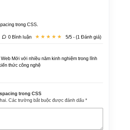
spacing trong CSS.
★
★
★
★
★
★
★
★
★
★
0 Bình luận
5/5 - (1 Đánh giá)
Web Mới với nhiều năm kinh nghiệm trong lĩnh
 kiến thức công nghệ
-spacing trong CSS
khai. Các trường bắt buộc được đánh dấu *