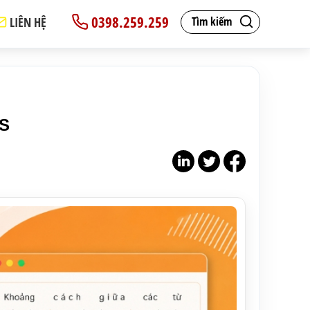
0398.259.259
LIÊN HỆ
Tìm kiếm
SS