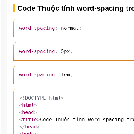
Code Thuộc tính word-spacing t
word-spacing
:
 normal
;
word-spacing
:
 5px
;
word-spacing
:
 1em
;
<!
DOCTYPE
html
>
<
html
>
<
head
>
<
title
>
Code Thuộc tính word-spacing tr
</
head
>
<
body
>