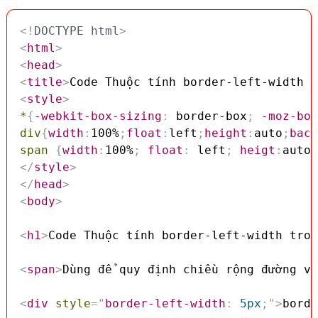
<!
DOCTYPE
html
>
<
html
>
<
head
>
<
title
>
Code Thuộc tính border-left-width t
<
style
>
*
{
-webkit-box-sizing
:
 border-box
;
-moz-box
div
{
width
:
100%
;
float
:
left
;
height
:
auto
;
back
span
{
width
:
100%
;
float
:
 left
;
heigt
:
auto
;
</
style
>
</
head
>
<
body
>
<
h1
>
Code Thuộc tính border-left-width tron
<
span
>
Dùng để quy định chiều rộng đường vi
<
div
style
=
"
border-left-width
:
 5px
;
"
>
borde