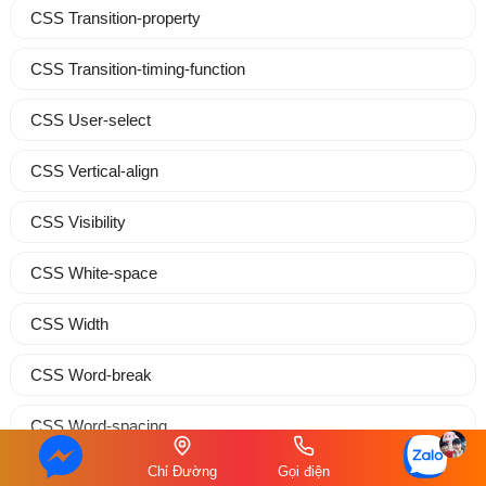
CSS Transition-property
CSS Transition-timing-function
CSS User-select
CSS Vertical-align
CSS Visibility
CSS White-space
CSS Width
CSS Word-break
CSS Word-spacing
Chỉ Đường
Gọi điện
CSS Word-wrap