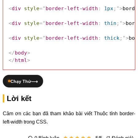
<
div
style
=
"
border-left-width
:
 1px
;
"
>
borde
<
div
style
=
"
border-left-width
:
 thin
;
"
>
bord
<
div
style
=
"
border-left-width
:
 thick
;
"
>
bor
</
body
>
</
html
>
Chạy Thử
Lời kết
Cảm ơn các bạn đã tham khảo bài viết Thuộc tính border-
left-width trong CSS.
★
★
★
★
★
★
★
★
★
★