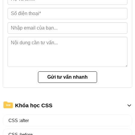
Khóa học CSS
WM
CSS :after
CSS :before