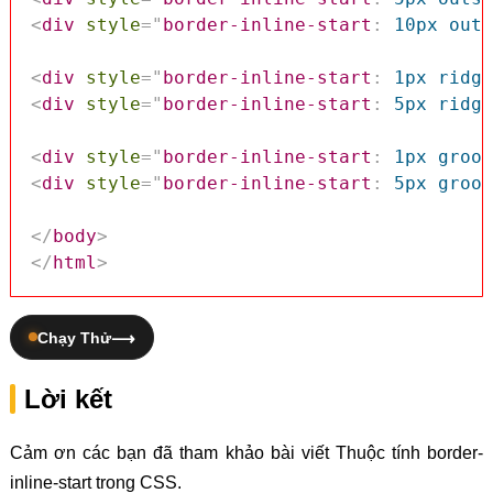
<
div
style
=
"
border-inline-start
:
 10px outs
<
div
style
=
"
border-inline-start
:
 1px ridge
<
div
style
=
"
border-inline-start
:
 5px ridge
<
div
style
=
"
border-inline-start
:
 1px groov
<
div
style
=
"
border-inline-start
:
 5px groov
</
body
>
</
html
>
Chạy Thử
Lời kết
Cảm ơn các bạn đã tham khảo bài viết Thuộc tính border-
inline-start trong CSS.