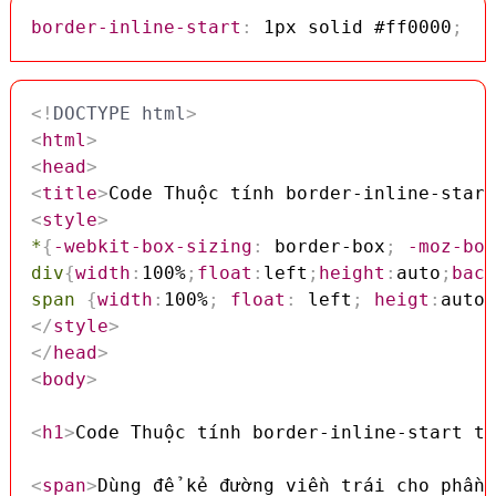
border-inline-start
:
 1px solid #ff0000
;
<!
DOCTYPE
html
>
<
html
>
<
head
>
<
title
>
Code Thuộc tính border-inline-start
<
style
>
*
{
-webkit-box-sizing
:
 border-box
;
-moz-box
div
{
width
:
100%
;
float
:
left
;
height
:
auto
;
back
span
{
width
:
100%
;
float
:
 left
;
heigt
:
auto
;
</
style
>
</
head
>
<
body
>
<
h1
>
Code Thuộc tính border-inline-start tr
<
span
>
Dùng để kẻ đường viền trái cho phần 