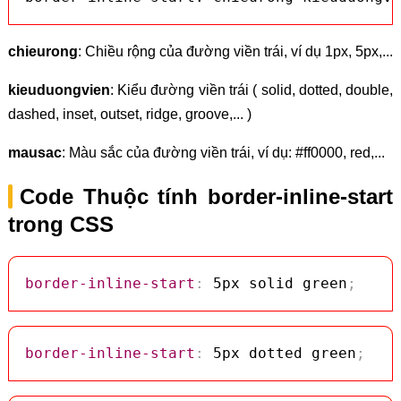
chieurong
: Chiều rộng của đường viền trái, ví dụ 1px, 5px,...
kieuduongvien
: Kiểu đường viền trái ( solid, dotted, double,
dashed, inset, outset, ridge, groove,... )
mausac
: Màu sắc của đường viền trái, ví dụ: #ff0000, red,...
Code Thuộc tính border-inline-start
trong CSS
border-inline-start
:
 5px solid green
;
border-inline-start
:
 5px dotted green
;