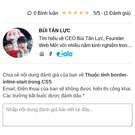
★
★
★
★
★
★
★
★
★
★
0 Bình luận
5/5 - (1 Đánh giá)
BÙI TẤN LỰC
Tìm hiểu về CEO Bùi Tấn Lực, Founder
Web Mới với nhiều năm kinh nghiệm trong
lĩnh vực phát triển website, SEO và chia sẻ
kiến thức công nghệ
Chia sẻ nội dung đánh giá của bạn về
Thuộc tính border-
inline-start trong CSS
Email, Điện thoại của bạn sẽ không được hiển thị công khai.
Các trường bắt buộc được đánh dấu *