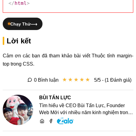
</
html
>
Chạy Thử
Lời kết
Cảm ơn các bạn đã tham khảo bài viết Thuộc tính margin-
top trong CSS.
★
★
★
★
★
★
★
★
★
★
0 Bình luận
5/5 - (1 Đánh giá)
BÙI TẤN LỰC
Tìm hiểu về CEO Bùi Tấn Lực, Founder
Web Mới với nhiều năm kinh nghiệm trong
lĩnh vực phát triển website, SEO và chia sẻ
kiến thức công nghệ