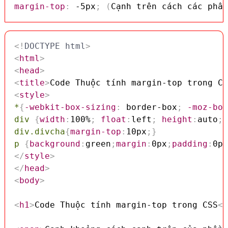
margin-top
:
 -5px
;
(
Cạnh trên cách các phần
<!
DOCTYPE
html
>
<
html
>
<
head
>
<
title
>
Code Thuộc tính margin-top trong CS
<
style
>
*
{
-webkit-box-sizing
:
 border-box
;
-moz-box
div
{
width
:
100%
;
float
:
left
;
height
:
auto
;
b
div.divcha
{
margin-top
:
10px
;
}
p
{
background
:
green
;
margin
:
0px
;
padding
:
0px
</
style
>
</
head
>
<
body
>
<
h1
>
Code Thuộc tính margin-top trong CSS
</