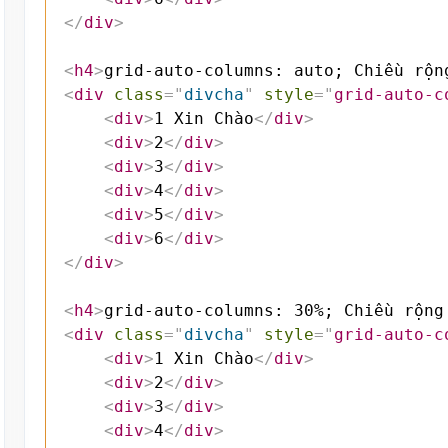
</
div
>
<
h4
>
grid-auto-columns: auto; Chiều rộn
<
div
class
=
"
divcha
"
style
=
"
grid-auto-c
<
div
>
1 Xin Chào
</
div
>
<
div
>
2
</
div
>
<
div
>
3
</
div
>
<
div
>
4
</
div
>
<
div
>
5
</
div
>
<
div
>
6
</
div
>
</
div
>
<
h4
>
grid-auto-columns: 30%; Chiều rộng
<
div
class
=
"
divcha
"
style
=
"
grid-auto-c
<
div
>
1 Xin Chào
</
div
>
<
div
>
2
</
div
>
<
div
>
3
</
div
>
<
div
>
4
</
div
>