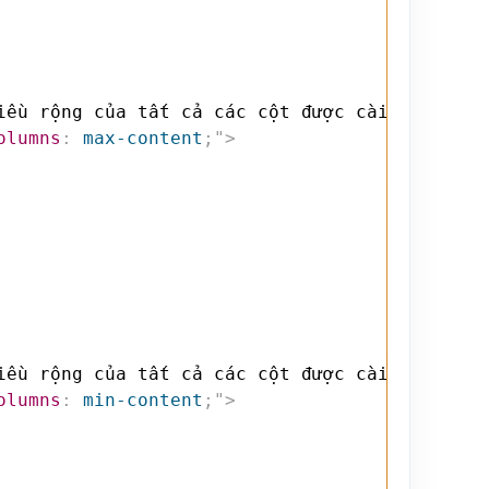
iều rộng của tất cả các cột được cài đặt max-
olumns
:
 max-content
;
"
>
iều rộng của tất cả các cột được cài đặt min-
olumns
:
 min-content
;
"
>