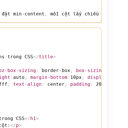
 đặt min-content
,
 mỗi cột lấy chiều rộng của 
ns trong CSS
</
title
>
oz-box-sizing
:
 border-box
;
box-sizing
:
 border
ight
:
auto
;
margin-bottom
:
10px
;
display
:
 grid
;
fff
;
text-align
:
 center
;
padding
:
 20px 0
;
fon
trong CSS
</
h1
>
cột:
</
p
>