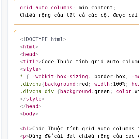
grid-auto-columns
:
 min-content
;
Chiều rộng của tất cả các cột được cài
<!
DOCTYPE
html
>
<
html
>
<
head
>
<
title
>
Code Thuộc tính grid-auto-colum
<
style
>
*
{
-webkit-box-sizing
:
 border-box
;
-m
.divcha
{
background
:
red
;
width
:
100%
;
he
.divcha div
{
background
:
green
;
color
:
#
</
style
>
</
head
>
<
body
>
<
h1
>
Code Thuộc tính grid-auto-columns 
<
p
>
Dùng để cài đặt chiều rộng của các 