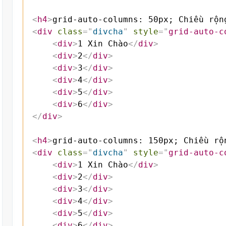
<
h4
>
grid-auto-columns: 50px; Chiều rộn
<
div
class
=
"
divcha
"
style
=
"
grid-auto-c
<
div
>
1 Xin Chào
</
div
>
<
div
>
2
</
div
>
<
div
>
3
</
div
>
<
div
>
4
</
div
>
<
div
>
5
</
div
>
<
div
>
6
</
div
>
</
div
>
<
h4
>
grid-auto-columns: 150px; Chiều rộ
<
div
class
=
"
divcha
"
style
=
"
grid-auto-c
<
div
>
1 Xin Chào
</
div
>
<
div
>
2
</
div
>
<
div
>
3
</
div
>
<
div
>
4
</
div
>
<
div
>
5
</
div
>
<
div
>
6
</
div
>