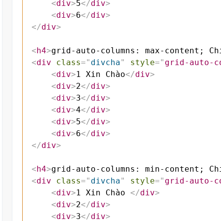
<
div
>
5
</
div
>
<
div
>
6
</
div
>
</
div
>
<
h4
>
grid-auto-columns: max-content; Ch
<
div
class
=
"
divcha
"
style
=
"
grid-auto-c
<
div
>
1 Xin Chào
</
div
>
<
div
>
2
</
div
>
<
div
>
3
</
div
>
<
div
>
4
</
div
>
<
div
>
5
</
div
>
<
div
>
6
</
div
>
</
div
>
<
h4
>
grid-auto-columns: min-content; Ch
<
div
class
=
"
divcha
"
style
=
"
grid-auto-c
<
div
>
1 Xin Chào 
</
div
>
<
div
>
2
</
div
>
<
div
>
3
</
div
>