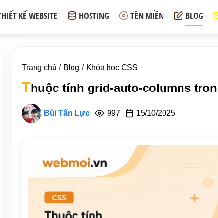
THIẾT KẾ WEBSITE
HOSTING
TÊN MIỀN
BLOG
Trang chủ
Blog
Khóa học CSS
T
huộc tính grid-auto-columns tro
Bùi Tấn Lực
997
15/10/2025