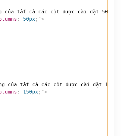
g của tất cả các cột được cài đặt 50px
</
h4
>
olumns
:
 50px
;
"
>
ng của tất cả các cột được cài đặt 150px
</
h4
>
olumns
:
 150px
;
"
>