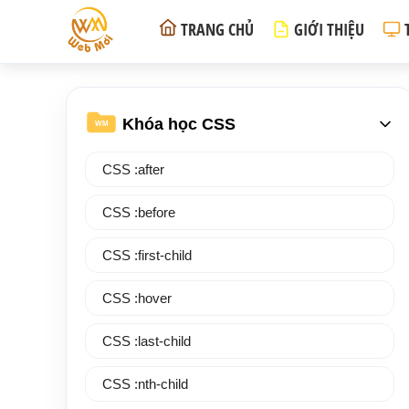
TRANG CHỦ
GIỚI THIỆU
Khóa học CSS
WM
CSS :after
CSS :before
CSS :first-child
CSS :hover
CSS :last-child
CSS :nth-child