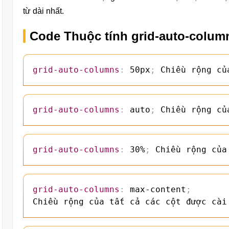
từ dài nhất.
Code Thuộc tính grid-auto-colum
grid-auto-columns
:
 50px
;
 Chiều rộng củ
grid-auto-columns
:
 auto
;
 Chiều rộng củ
grid-auto-columns
:
 30%
;
 Chiều rộng của
grid-auto-columns
:
 max-content
;
Chiều rộng của tất cả các cột được cài