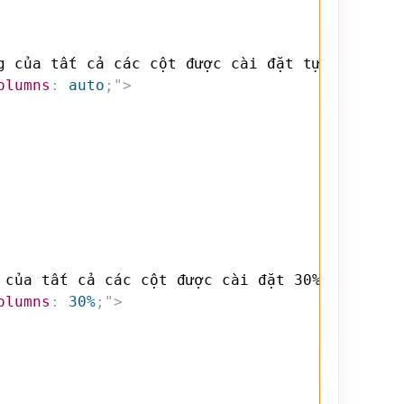
g của tất cả các cột được cài đặt tự động để 
olumns
:
 auto
;
"
>
 của tất cả các cột được cài đặt 30%
</
h4
>
olumns
:
 30%
;
"
>