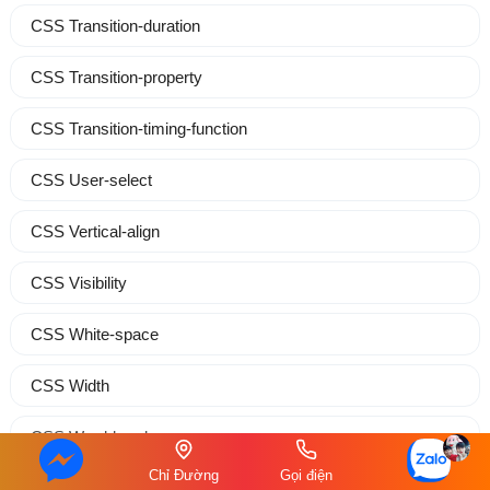
CSS Transition-duration
CSS Transition-property
CSS Transition-timing-function
CSS User-select
CSS Vertical-align
CSS Visibility
CSS White-space
CSS Width
CSS Word-break
Chỉ Đường
Gọi điện
CSS Word-spacing