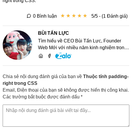
right trong CSS.
★
★
★
★
★
★
★
★
★
★
0 Bình luận
5/5 - (1 Đánh giá)
BÙI TẤN LỰC
Tìm hiểu về CEO Bùi Tấn Lực, Founder
Web Mới với nhiều năm kinh nghiệm trong
lĩnh vực phát triển website, SEO và chia sẻ
kiến thức công nghệ
Chia sẻ nội dung đánh giá của bạn về
Thuộc tính padding-
right trong CSS
Email, Điện thoại của bạn sẽ không được hiển thị công khai.
Các trường bắt buộc được đánh dấu *