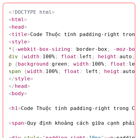
<!
DOCTYPE
html
>
<
html
>
<
head
>
<
title
>
Code Thuộc tính padding-right trong
<
style
>
*
{
-webkit-box-sizing
:
 border-box
;
-moz-box
div
{
width
:
100%
;
float
:
left
;
height
:
auto
;
p
{
background
:
green
;
width
:
100%
;
float
:
lef
span
{
width
:
100%
;
float
:
 left
;
heigt
:
auto
;
</
style
>
</
head
>
<
body
>
<
h1
>
Code Thuộc tính padding-right trong CS
<
span
>
Quy định khoảng cách giữa cạnh phải 
<
div
style
=
"
padding-right
:
10px
"
>
<
p
>
padding