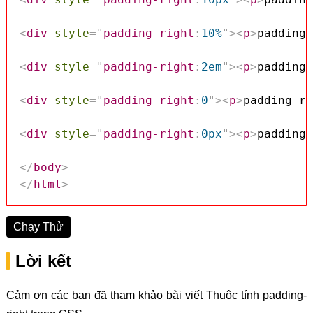
<
div
style
=
"
padding-right
:
10%
"
>
<
p
>
padding-
<
div
style
=
"
padding-right
:
2em
"
>
<
p
>
padding-
<
div
style
=
"
padding-right
:
0
"
>
<
p
>
padding-ri
<
div
style
=
"
padding-right
:
0px
"
>
<
p
>
padding-
</
body
>
</
html
>
Chạy Thử
Lời kết
Cảm ơn các bạn đã tham khảo bài viết Thuộc tính padding-