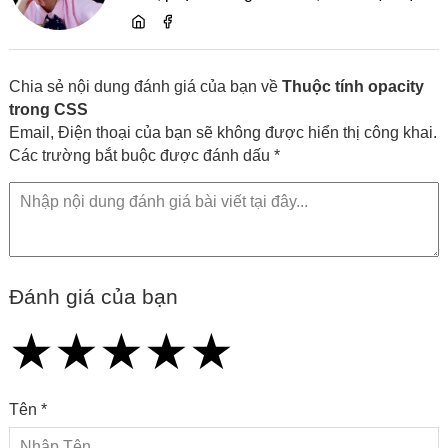
dung và chia sẻ kiến thức về website, SEO,
lập trình cùng các xu hướng công nghệ
Chia sẻ nội dung đánh giá của bạn về
Thuộc tính opacity
trong CSS
Email, Điện thoại của bạn sẽ không được hiển thị công khai.
Các trường bắt buộc được đánh dấu *
Đánh giá của bạn
★
★
★
★
★
★
★
★
★
★
★
★
★
★
★
Tên *