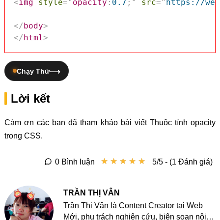
<
img
style
=
"
opacity
:
0.7
;
"
src
=
"
https://web
</
body
>
</
html
>
Chạy Thử
Lời kết
Cảm ơn các bạn đã tham khảo bài viết Thuộc tính opacity
trong CSS.
★
★
★
★
★
★
★
★
★
★
0 Bình luận
5/5 - (1 Đánh giá)
TRẦN THỊ VÂN
Trần Thị Vân là Content Creator tại Web
Mới, phụ trách nghiên cứu, biên soạn nội