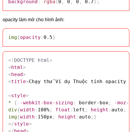
background
:
rgba
(
0
,
 0
,
 0
,
 0.7
)
;
opacity làm mờ cho hình ảnh:
img
{
opacity
:
0.5
}
<!
DOCTYPE
html
>
<
html
>
<
head
>
<
title
>
Chạy thử Ví dụ Thuộc tính opacity t
<
style
>
*
{
-webkit-box-sizing
:
 border-box
;
-moz-b
div
{
width
:
100%
;
float
:
left
;
height
:
auto
;
p
img
{
width
:
150px
;
height
:
auto
;
}
</
style
>
</
head
>