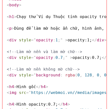
<
body
>
<
h1
>
Chạy thử Ví dụ Thuộc tính opacity tron
<
p
>
Dùng để làm mờ hoặc ẩn chữ, hình ảnh, b
<
div
style
=
"
opacity
:
1
;
"
>
opacity:1;
</
div
>
<!--Làm mờ nền và làm mờ chữ-->
<
div
style
=
"
opacity
:
0.7
;
"
>
opacity:0.7;
</
d
<!--Làm mờ nền không mờ chữ-->
<
div
style
=
"
background
:
rgba
(
0
,
 128
,
 0
,
 0.
<
h4
>
Hình gốc
</
h4
>
<
img
src
=
"
https://webmoi.vn//media/images/
<
h4
>
Hình opacity:0.7;
</
h4
>