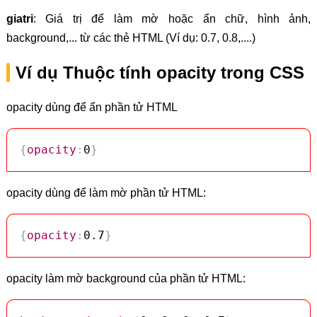
giatri
: Giá trị để làm mờ hoặc ẩn chữ, hình ảnh,
background,... từ các thẻ HTML (Ví dụ: 0.7, 0.8,....)
Ví dụ Thuộc tính opacity trong CSS
opacity dùng để ẩn phần tử HTML
{
opacity
:
0
}
opacity dùng để làm mờ phần tử HTML:
{
opacity
:
0.7
}
opacity làm mờ background của phần tử HTML: