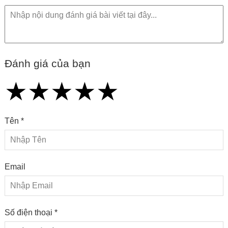
Đánh giá của bạn
★
★
★
★
★
★
★
★
★
★
★
★
★
★
★
Tên *
Email
Số điện thoại *