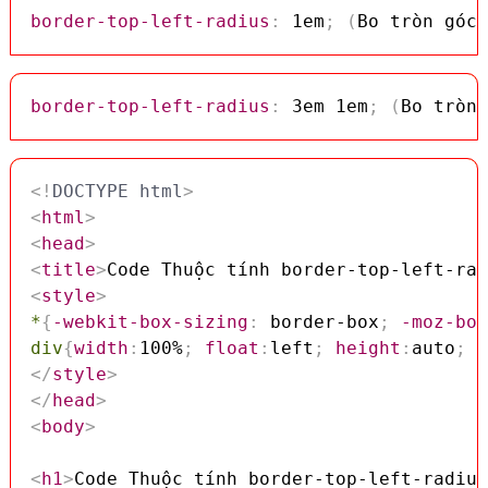
border-top-left-radius
:
 1em
;
(
Bo tròn góc 
border-top-left-radius
:
 3em 1em
;
(
Bo tròn 
<!
DOCTYPE
html
>
<
html
>
<
head
>
<
title
>
Code Thuộc tính border-top-left-rad
<
style
>
*
{
-webkit-box-sizing
:
 border-box
;
-moz-box
div
{
width
:
100%
;
float
:
left
;
height
:
auto
;
b
</
style
>
</
head
>
<
body
>
<
h1
>
Code Thuộc tính border-top-left-radius