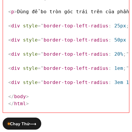
<
p
>
Dùng để bo tròn góc trái trên của phần 
<
div
style
=
"
border-top-left-radius
:
 25px
;
"
<
div
style
=
"
border-top-left-radius
:
 50px 1
<
div
style
=
"
border-top-left-radius
:
 20%
;
"
>
<
div
style
=
"
border-top-left-radius
:
 1em
;
"
>
<
div
style
=
"
border-top-left-radius
:
 3em 1e
</
body
>
</
html
>
Chạy Thử