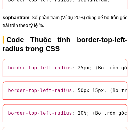
sophantram
: Số phần trăm (Ví dụ 20%) dùng để bo tròn góc
trái trên theo tỷ lệ %.
Code Thuộc tính border-top-left-
radius trong CSS
border-top-left-radius
:
 25px
;
(
Bo tròn góc
border-top-left-radius
:
 50px 15px
;
(
Bo trò
border-top-left-radius
:
 20%
;
(
Bo tròn góc 