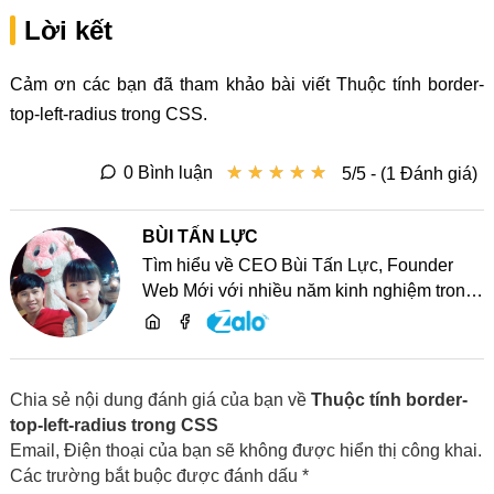
Lời kết
Cảm ơn các bạn đã tham khảo bài viết Thuộc tính border-
top-left-radius trong CSS.
★
★
★
★
★
★
★
★
★
★
0 Bình luận
5/5 - (1 Đánh giá)
BÙI TẤN LỰC
Tìm hiểu về CEO Bùi Tấn Lực, Founder
Web Mới với nhiều năm kinh nghiệm trong
lĩnh vực phát triển website, SEO và chia sẻ
kiến thức công nghệ
Chia sẻ nội dung đánh giá của bạn về
Thuộc tính border-
top-left-radius trong CSS
Email, Điện thoại của bạn sẽ không được hiển thị công khai.
Các trường bắt buộc được đánh dấu *